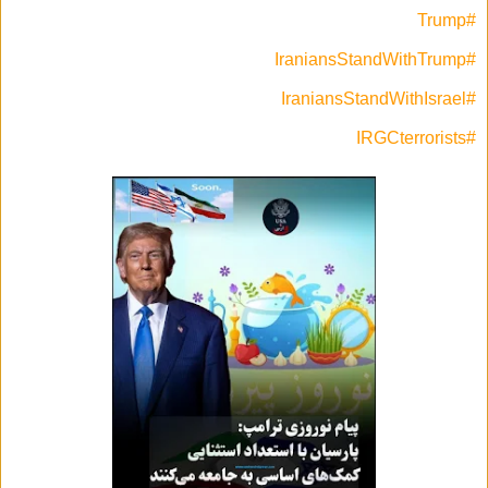
#Trump
#IraniansStandWithTrump
#IraniansStandWithIsrael
#IRGCterrorists