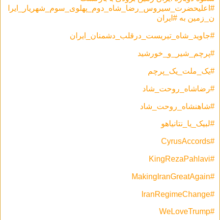
#اعلیحضرت_سیروس_رضا_شاه_دوم_پهلوی_سوم_شهریار_ایرا
ن_زمین به #ایران
#جاوید_شاه_تیریست_درقلب_دشمنان_ایران
#پرچم_شیر_و_خورشید
#یک_ملت_یک_پرچم
#رضاشاه_روحت_شاد
#شاهنشاه_روحت_شاد
#لبیک_یا_نتانیاهو
#CyrusAccords
#KingRezaPahlavi
#MakingIranGreatAgain
#IranRegimeChange
#WeLoveTrump