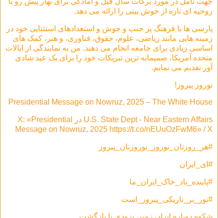
جهت تأمل در مورد برکات سال قبل و آمادگی برای بهار پیش رو با
روحیه ای تازه از خوش بینی را ارائه می دهد.
پارسی ها با فرهنگ پر جنب و جوش و استعدادهای استثنایی خود در
زمینه هایی مانند ریاضی، علوم، حقوق، فناوری، و هنر، کمک های
اساسی زیادی برای جامعه انجام می دهند. من به نمایندگی از ایالات
متحده آمریکا، صمیمانه ترین تبریکات خود را برای یک عید شادی
آور تقدیم می نمایم.
نوروز پیروز!
Presidential Message on Nowruz, 2025 – The White House
U.S. State Dept - Near Eastern Affairs در X: «Presidential
Message on Nowruz, 2025 https://t.co/nEUuOzFwM6» / X
#هر_روزتان_نوروز_نوروزتان_پیروز
#ای_ایران
#پاینده_باد_خاک_ایران_ما
#نور_بر_تاریکی_پیروز_است
شکوه دوباره ایران زمین بزودی با بازگشت