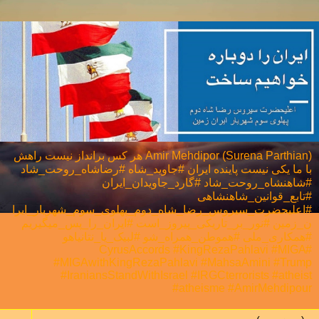
Amir Mehdipor (Surena Parthian) هر كس برانداز نيست راهش
با ما يكی نيست پاینده ایران #جاوید_شاه #رضاشاه_روحت_شاد
#شاهنشاه_روحت_شاد #گارد_جاویدان_ایران
#تابع_قوانین_شاهنشاهی
#اعلیحضرت_سیروس_رضا_شاه_دوم_پهلوی_سوم_شهریار_ایرا
ن_زمین #نور_بر_تاریکی_پیروز_است #ایران_را_پس_میگیریم
#همکاری_ملی⁩ #هموطن_همراه_شو #لبیک_یا_نتانیاهو
#CyrusAccords #KingRezaPahlavi #MIGA
#MIGAwithKingRezaPahlavi #MahsaAmini #Trump
#IraniansStandWithIsrael #IRGCterrorists #atheist
#atheisme #AmirMehdipour