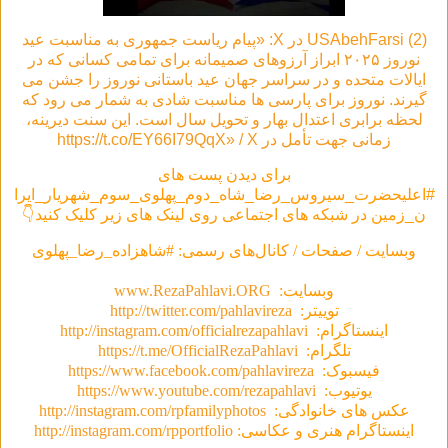
(2) USAbehFarsi در X: «پیام ریاست جمهوری به مناسبت عید
نوروز ۲۰۲۵ ابراز آرزوهای صمیمانه برای تمامی کسانی که در
ایالات متحده و در سراسر جهان عید باستانی نوروز را جشن می
گیرند. نوروز برای پارسی ها مناسبت شادی به شمار می رود که
لحظه برابری اعتدال بهار و تحویل سال است. این سنت دیرینه،
زمانی جهت تأمل در https://t.co/EY66I79QqX» / X
برای دیدن پست های
#اعلیحضرت_سیروس_رضا_شاه_دوم_پهلوی_سوم_شهریار_ایرا
ن_زمین در شبکه های اجتماعی روی لینک های زیر کلیک کنید👇
وبسایت / صفحات / کانال‌های رسمی: #شاهزاده_رضا_پهلوی
وبسایت:
www.RezaPahlavi.ORG
توییتر:
http://twitter.com/pahlavireza
اینستاگرام:
http://instagram.com/officialrezapahlavi
تلگرام:
https://t.me/OfficialRezaPahlavi
فیسبوک:
https://www.facebook.com/pahlavireza
یوتیوب:
https://www.youtube.com/rezapahlavi
عکس های خانوادگی:
http://instagram.com/rpfamilyphotos
اینستاگرام هنری و عکاسی:
http://instagram.com/rpportfolio