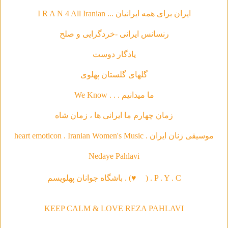
ایران برای همه ایرانیان ... I R A N 4 All Iranian
رنسانس ایرانی -خردگرای
ی و صلح
يادگار دوست
گلهاى گلستان پهلوى
ما ميدانيم . . . We Know
زمان چهارم ما ايرانى ها ، زمان شاه
موسیقی‌ زنان ایران . heart emoticon . Iranian Women's Music
Nedaye Pahlavi
P . Y . C . (
♥
) . باشگاه جوانان پهلویسم
KEEP CALM & LOVE REZA PAHLAVI