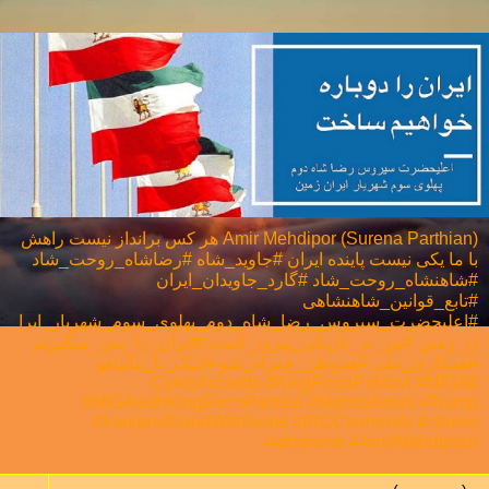
Amir Mehdipor (Surena Parthian) هر كس برانداز نيست راهش
با ما يكی نيست پاینده ایران #جاوید_شاه #رضاشاه_روحت_شاد
#شاهنشاه_روحت_شاد #گارد_جاویدان_ایران
#تابع_قوانین_شاهنشاهی
#اعلیحضرت_سیروس_رضا_شاه_دوم_پهلوی_سوم_شهریار_ایرا
ن_زمین #نور_بر_تاریکی_پیروز_است #ایران_را_پس_میگیریم
#همکاری_ملی⁩ #هموطن_همراه_شو #لبیک_یا_نتانیاهو
#CyrusAccords #KingRezaPahlavi #MIGA
#MIGAwithKingRezaPahlavi #MahsaAmini #Trump
#IraniansStandWithIsrael #IRGCterrorists #atheist
#atheisme #AmirMehdipour