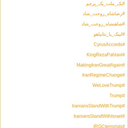
#یک_ملت_یک_پرچم
#رضاشاه_روحت_شاد
#شاهنشاه_روحت_شاد
#لبیک_یا_نتانیاهو
#CyrusAccords
#KingRezaPahlavi
#MakingIranGreatAgain
#IranRegimeChange
#WeLoveTrump
#Trump
#IraniansStandWithTrump
#IraniansStandWithIsrael
#IRGCterrorists