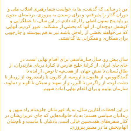
من در سالی که گذشت، بنا به خواست شما رهبری انقلاب ملی و
دوران گذار را پذیرفتم، و برای رسیدن به پیروزی، برنامه‌ای مدون
بر پایه پنج ستون اصلی را ارائه دادم. در این سال، با عملگرایی و
کوشش دوچندان، از آنها که بخشی از مشکلند، عبور کردیم. آنهایی
که می‌خواهند بخشی از راه‌حل باشند نیز به هم پیوستند و چارچوبی
برای همکاری و همگرایی بنا گذاشتند.
سالِ پیش رو، سالِ سازماندهی برای اقدامِ نهایی است. در
جای‌جای ایران، از کرانۀ خلیج فارس تا کنارۀ دریای مازندران، از
طاقِ بُستان تا نقشِ جهان، از هفت‌تپه تا توس، از ایذه تا
گنبدِکاووس، از هامون تا ارومیه، از کارون تا زاینده‌‌رود، از زَریبار تا
دشت لوت، از زاگرس تا البرز، و از سهند و سبلان تا الوند و دماوند،
سازمان بیابیم و برای اقدام نهایی آماده شویم.
در این لحظات آغازین سال، به یاد قهرمانان جاویدنام راه میهن و
زندانیان سیاسی هستم؛ به یاد خانواده‌هایی که جای عزیزان‌شان در
کنار سفره‌های هفت‌سین خالی است. یادشان با ماست و نام‌شان
الهام‌بخش ما در مسیر پیروزی.