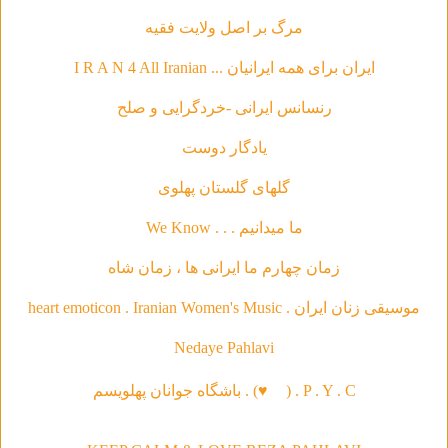
مرگ بر اصل ولایت فقیه
ایران برای همه ایرانیان ... I R A N 4 All Iranian
رنسانس ایرانی -خردگرای
ی و صلح
يادگار دوست
گلهاى گلستان پهلوى
ما ميدانيم . . . We Know
زمان چهارم ما ايرانى ها ، زمان شاه
موسیقی‌ زنان ایران . heart emoticon . Iranian Women's Music
Nedaye Pahlavi
P . Y . C . (
♥
) . باشگاه جوانان پهلویسم