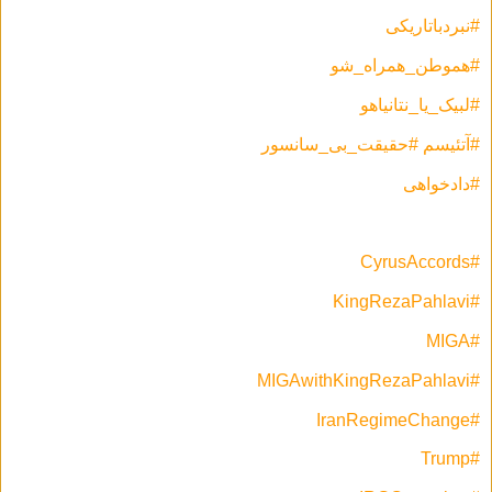
#نبردباتاریکی
#هموطن_همراه_شو
#لبیک_یا_نتانیاهو
#آتئیسم #حقیقت_بی_سانسور
#دادخواهی
#CyrusAccords
#KingRezaPahlavi
#MIGA
#MIGAwithKingRezaPahlavi
#IranRegimeChange
#Trump