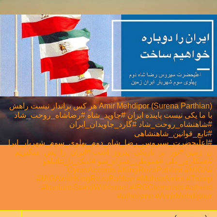
Amir Mehdipor (Surena Parthian) هر كس برانداز نيست راهش
با ما يكی نيست پاینده ایران #جاوید_شاه #رضاشاه_روحت_شاد
#شاهنشاه_روحت_شاد #گارد_جاویدان_ایران
#تابع_قوانین_شاهنشاهی
#اعلیحضرت_سیروس_رضا_شاه_دوم_پهلوی_سوم_شهریار_ایرا
ن_زمین #نور_بر_تاریکی_پیروز_است #ایران_را_پس_میگیریم
#همکاری_ملی⁩ #هموطن_همراه_شو #لبیک_یا_نتانیاهو
#CyrusAccords #KingRezaPahlavi #MIGA
#MIGAwithKingRezaPahlavi #MahsaAmini #Trump
#IraniansStandWithIsrael #IRGCterrorists #atheist
#atheisme #AmirMehdipour