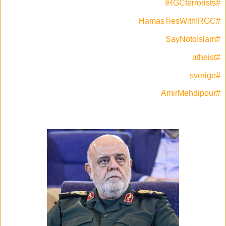
#IRGCterrorists
#HamasTiesWithIRGC
#SayNotoIslam
#atheist
#sverige
#AmirMehdipour