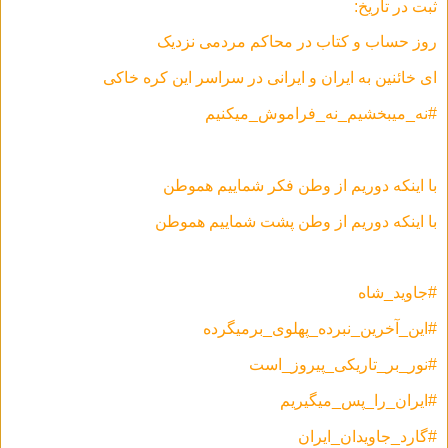
ثبت در تاریخ:
روز حساب و کتاب در محاکم مردمی نزدیک
ای خائنین به ایران و ایرانی در سراسر این کره خاکی
#نه_میبخشیم_نه_فراموش_میکنیم
با اینکه دوریم از وطن فکر شماییم هموطن
با اینکه دوریم از وطن پشت شماییم هموطن
#جاوید_شاه
#این_آخرین_نبرده_پهلوی_برمیگرده
#نور_بر_تاریکی_پیروز_است
#ایران_را_پس_میگیریم
#گارد_جاویدان_ایران