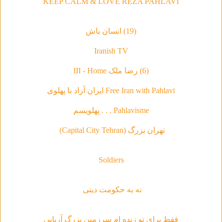
KEEP CALM & LOVE REZA PAHLAVI
(19) انسان باش
Iranish TV
(6) رضا ملک III - Home
Free Iran with Pahlavi ایران آزاد با پهلوی
Pahlavisme . . . پهلویسم
تهران بزرگ (Capital City Tehran)
Soldiers
نه به حکومت دینی
فقط براى تو زنده ام سرزمين بزرگ آريايى