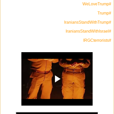
#WeLoveTrump
#Trump
#IraniansStandWithTrump
#IraniansStandWithIsrael
#IRGCterrorists