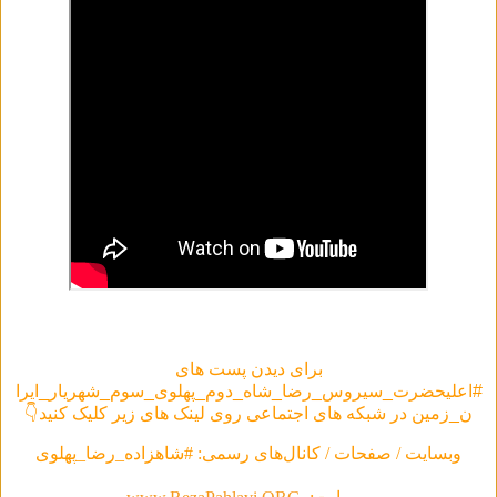
برای دیدن پست های
#اعلیحضرت_سیروس_رضا_شاه_دوم_پهلوی_سوم_شهریار_ایرا
ن_زمین در شبکه های اجتماعی روی لینک های زیر کلیک کنید👇
وبسایت / صفحات / کانال‌های رسمی: #شاهزاده_رضا_پهلوی