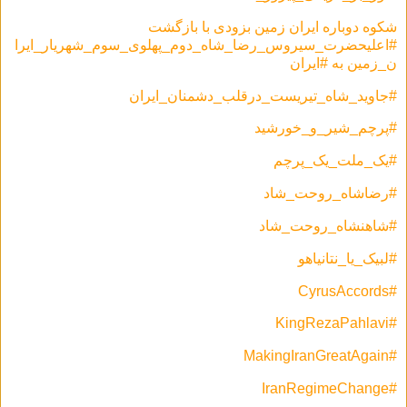
شکوه دوباره ایران زمین بزودی با بازگشت
#اعلیحضرت_سیروس_رضا_شاه_دوم_پهلوی_سوم_شهریار_ایرا
ن_زمین به #ایران
#جاوید_شاه_تیریست_درقلب_دشمنان_ایران
#پرچم_شیر_و_خورشید
#یک_ملت_یک_پرچم
#رضاشاه_روحت_شاد
#شاهنشاه_روحت_شاد
#لبیک_یا_نتانیاهو
#CyrusAccords
#KingRezaPahlavi
#MakingIranGreatAgain
#IranRegimeChange