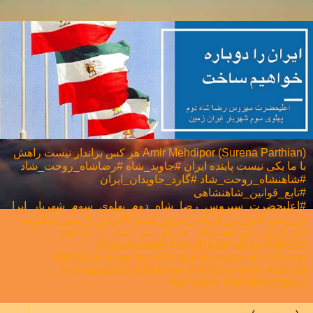
Amir Mehdipor (Surena Parthian) هر كس برانداز نيست راهش
با ما يكی نيست پاینده ایران #جاوید_شاه #رضاشاه_روحت_شاد
#شاهنشاه_روحت_شاد #گارد_جاویدان_ایران
#تابع_قوانین_شاهنشاهی
#اعلیحضرت_سیروس_رضا_شاه_دوم_پهلوی_سوم_شهریار_ایرا
ن_زمین #نور_بر_تاریکی_پیروز_است #ایران_را_پس_میگیریم
#همکاری_ملی⁩ #هموطن_همراه_شو #لبیک_یا_نتانیاهو
#CyrusAccords #KingRezaPahlavi #MIGA
#MIGAwithKingRezaPahlavi #MahsaAmini #Trump
#IraniansStandWithIsrael #IRGCterrorists #atheist
#atheisme #AmirMehdipour