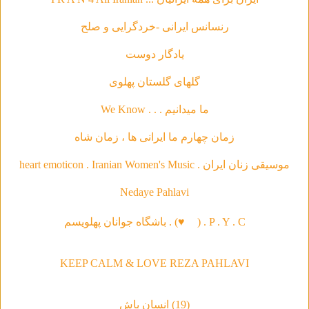
رنسانس ایرانی -خردگرای
ی و صلح
يادگار دوست
گلهاى گلستان پهلوى
ما ميدانيم . . . We Know
زمان چهارم ما ايرانى ها ، زمان شاه
موسیقی‌ زنان ایران . heart emoticon . Iranian Women's Music
Nedaye Pahlavi
P . Y . C . (
♥
) . باشگاه جوانان پهلویسم
KEEP CALM & LOVE REZA PAHLAVI
(19) انسان باش