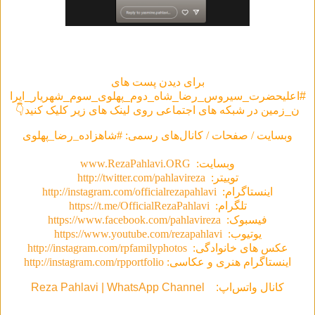
برای دیدن پست های
#اعلیحضرت_سیروس_رضا_شاه_دوم_پهلوی_سوم_شهریار_ایرا
ن_زمین در شبکه های اجتماعی روی لینک های زیر کلیک کنید👇
وبسایت / صفحات / کانال‌های رسمی: #شاهزاده_رضا_پهلوی
وبسایت:
www.RezaPahlavi.ORG
توییتر:
http://twitter.com/pahlavireza
اینستاگرام:
http://instagram.com/officialrezapahlavi
تلگرام:
https://t.me/OfficialRezaPahlavi
فیسبوک:
https://www.facebook.com/pahlavireza
یوتیوب:
https://www.youtube.com/rezapahlavi
عکس های خانوادگی:
http://instagram.com/rpfamilyphotos
اینستاگرام هنری و عکاسی:
http://instagram.com/rpportfolio
کانال واتس‌اپ:
Reza Pahlavi | WhatsApp Channel