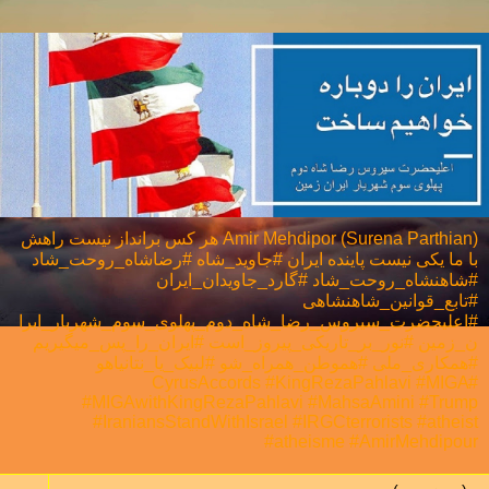
Amir Mehdipor (Surena Parthian) هر كس برانداز نيست راهش
با ما يكی نيست پاینده ایران #جاوید_شاه #رضاشاه_روحت_شاد
#شاهنشاه_روحت_شاد #گارد_جاویدان_ایران
#تابع_قوانین_شاهنشاهی
#اعلیحضرت_سیروس_رضا_شاه_دوم_پهلوی_سوم_شهریار_ایرا
ن_زمین #نور_بر_تاریکی_پیروز_است #ایران_را_پس_میگیریم
#همکاری_ملی⁩ #هموطن_همراه_شو #لبیک_یا_نتانیاهو
#CyrusAccords #KingRezaPahlavi #MIGA
#MIGAwithKingRezaPahlavi #MahsaAmini #Trump
#IraniansStandWithIsrael #IRGCterrorists #atheist
#atheisme #AmirMehdipour