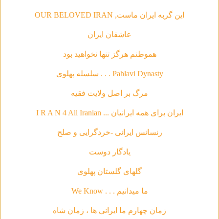
این گربه ایران ماست, OUR BELOVED IRAN
عاشقان ایران
هموطنم هرگز تنها نخواهید بود
Pahlavi Dynasty . . . سلسله‌ پهلوی
مرگ بر اصل ولایت فقیه
ایران برای همه ایرانیان ... I R A N 4 All Iranian
رنسانس ایرانی -خردگرای
ی و صلح
يادگار دوست
گلهاى گلستان پهلوى
ما ميدانيم . . . We Know
زمان چهارم ما ايرانى ها ، زمان شاه