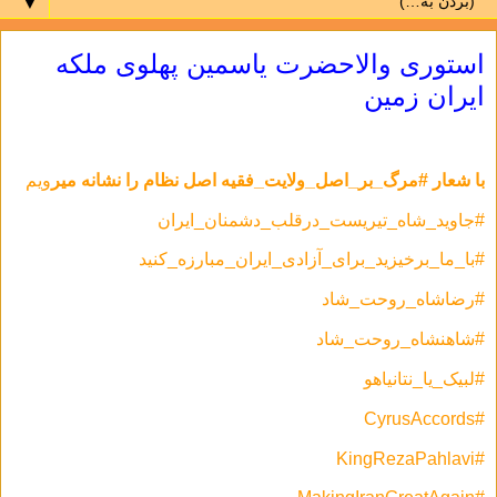
▼
استوری والاحضرت یاسمین پهلوی ملکه
ايران زمین
با شعار #مرگ_بر_اصل_ولایت_فقیه اصل نظام را نشانه میر
ویم
#جاوید_شاه_تیریست_درقلب_دشمنان_ایران
#با_ما_برخیزید_برای_آزادی_ایران_مبارزه_کنید
#رضاشاه_روحت_شاد
#شاهنشاه_روحت_شاد
#لبیک_یا_نتانیاهو
#CyrusAccords
#KingRezaPahlavi