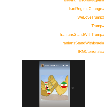
#MakingIranGreatAgain
#IranRegimeChange
#WeLoveTrump
#Trump
#IraniansStandWithTrump
#IraniansStandWithIsrael
#IRGCterrorists