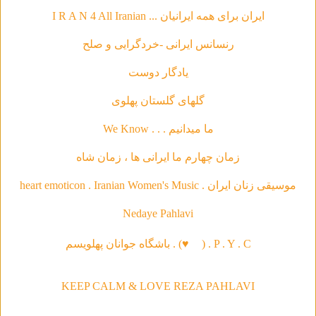
ایران برای همه ایرانیان ... I R A N 4 All Iranian
رنسانس ایرانی -خردگرای
ی و صلح
يادگار دوست
گلهاى گلستان پهلوى
ما ميدانيم . . . We Know
زمان چهارم ما ايرانى ها ، زمان شاه
موسیقی‌ زنان ایران . heart emoticon . Iranian Women's Music
Nedaye Pahlavi
P . Y . C . (
♥
) . باشگاه جوانان پهلویسم
KEEP CALM & LOVE REZA PAHLAVI