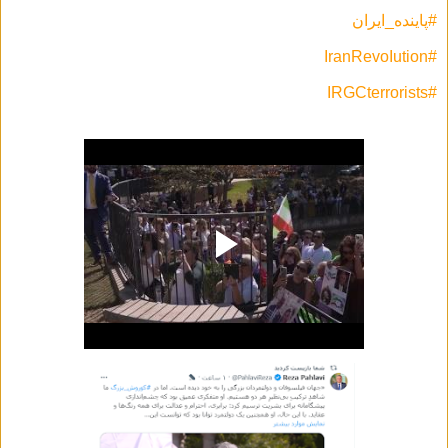
#پاينده_ایران
#IranRevoIution
#IRGCterrorists