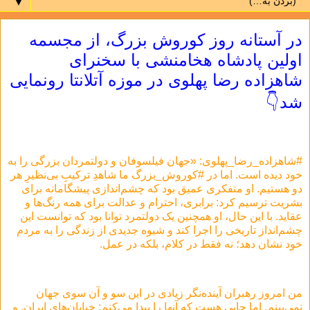
▼
در آستانه روز کوروش بزرگ، از مجسمه
اولین پادشاه هخامنشی با سخنرای
شاهزاده رضا پهلوی در موزه آتلانتا رونمایی
شد👇
#شاهزاده_رضا_پهلوی: «جهان فیلسوفان و دولتمردان بزرگی را به
خود دیده است. اما در #کوروش_بزرگ ما شاهدِ ترکیبِ بی‌نظیرِ هر
دو هستیم. او متفکری عمیق بود که چشم‌اندازی پیشگامانه برای
بشریت ترسیم کرد: برابری، احترام و عدالت برای همه رنگ‌ها و
عقاید. با این حال، او همچنین یک دولتمرد توانا بود که توانست این
چشم‌انداز تاریخی را اجرا کند و شیوه جدیدی از زندگی را به مردم
خود نشان دهد؛ نه فقط در کلام، بلکه در عمل.
من امروز رهبران آینده‌نگر زیادی در این سو و آن سوی جهان
نمی‌بینم. اما جایی هست که آنها را پیدا می‌کنم: خیابان‌های ایران. و