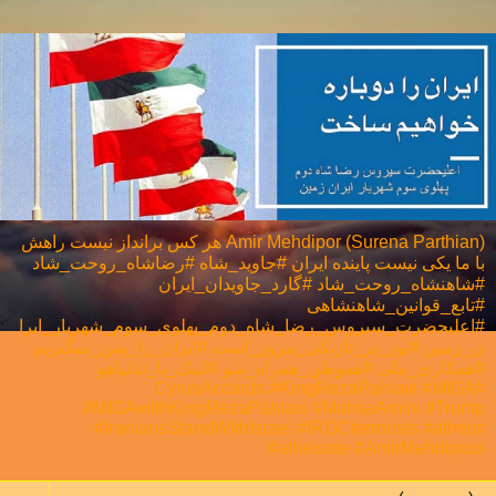
Amir Mehdipor (Surena Parthian) هر كس برانداز نيست راهش
با ما يكی نيست پاینده ایران #جاوید_شاه #رضاشاه_روحت_شاد
#شاهنشاه_روحت_شاد #گارد_جاویدان_ایران
#تابع_قوانین_شاهنشاهی
#اعلیحضرت_سیروس_رضا_شاه_دوم_پهلوی_سوم_شهریار_ایرا
ن_زمین #نور_بر_تاریکی_پیروز_است #ایران_را_پس_میگیریم
#همکاری_ملی⁩ #هموطن_همراه_شو #لبیک_یا_نتانیاهو
#CyrusAccords #KingRezaPahlavi #MIGA
#MIGAwithKingRezaPahlavi #MahsaAmini #Trump
#IraniansStandWithIsrael #IRGCterrorists #atheist
#atheisme #AmirMehdipour