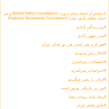
با سپاس از «بنیاد دنیای درون» (World Within Foundation) و نیز
«بنیاد بناهای یادبود ملی» (National Monuments Foundation)
#زن‌_زندگی_آزادی
#مرد_میهن_آبادی
#هم_غزه_هم_لبنان_هر_دو_فدای_ایران
#اتحاد_رمز_پیروزی
#اعتصابات_سراسری
#اعتراضات_سراسری
#ایران_را_پس_میگیریم
#نور_بر_تاریکی_پیروز_است
#رضا_شاه_روحت_شاد
#جانم_فدای_ایران