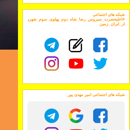
شبکه های اجتماعی
#اعلیحضرت_سیروس_رضا_شاه_دوم_پهلوی_سوم_شهری
ار_ایران_زمین
شبکه های اجتماعی امیر مهدی پور