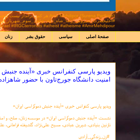
mir Mehdipor (Surena Parthian
ael #IRGCterrorists #atheist #atheisme #AmirMehdipour
صفحهٔ اصلی
سیاسی
حقوق بشر
زنان
ویدیو پارسی کنفرانس خبری «آینده جنبش 
امنیت دانشگاه جورج‌تاون با حضور شاهزاده
ویدیو پارسی کنفرانس خبری «آینده جنبش دموکراسی ایران»
نشست «آینده جنبش دموکراسی ایران» در موسسه زنان، صلح، و امنی
نازنین بنیادی، شیرین عبادی، مسیح علی‌نژاد، گلشیفته فراهانی، ع
#زن_زندگی_آزادی