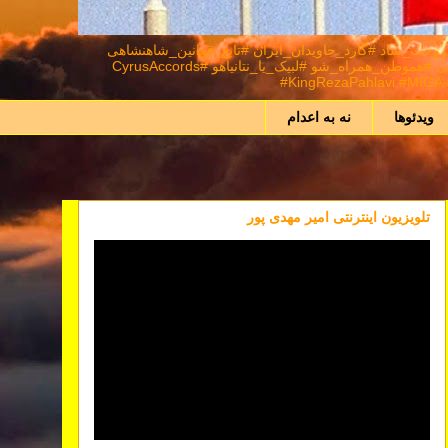
د #شاهنشاه_روحت_شاد #گارد_جاویدان_ایران #تابع_قوانین_شاهنشاهی
#اعلیحضرت_سیروس_رضا_شاه_دوم_پهلوی_سوم_شهریار_ایران_زمین #نور_بر_تاریکی_پیروز_است #ایران_را_پس_میگیریم #همکاری_ملی⁩ #هموطن_همراه_شو #لبیک_یا_نتانیاهو #CyrusAccords
#KingRezaPahlavi #MIGA #
ویدئوها
نه به اعدام
تلویزیون اینترنتی امیر مهدی پور