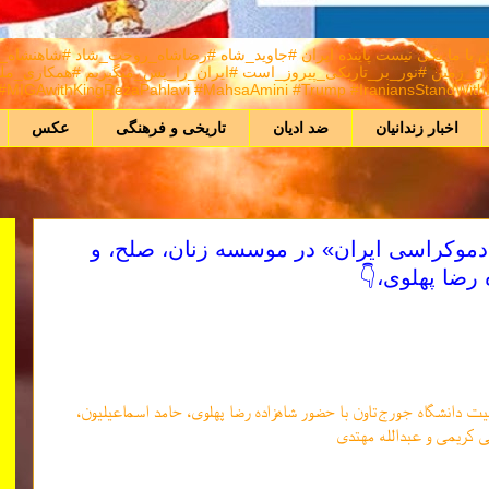
A) هر كس برانداز نيست راهش با ما يكی نيست پاینده ایران #جاوید_شاه #رضاشاه_روحت_شا
MIGAwithKingRezaPahlavi #MahsaAmini #Trump #IraniansStandWithIsr
اخبار زندانیان
ضد ادیان
تاریخی و فرهنگی
عکس
دموکراسی ایران» در موسسه زنان، صلح، و
 رضا پهلوی،👇
ت دانشگاه جورج‌تاون با حضور شاهزاده رضا پهلوی، حامد اسماعیلیون،
لی کریمی و عبدالله مهتدی