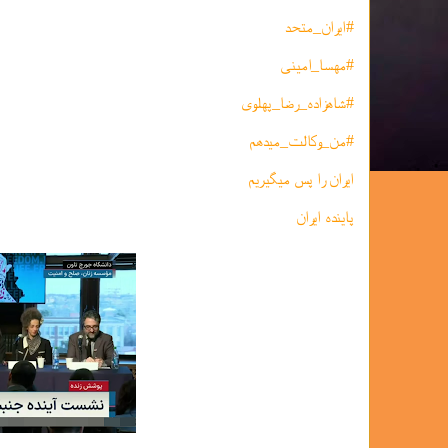
#ایران_متحد
#مهسا_امینی
#شاهزاده_رضا_پهلوی
#من_وکالت_میدهم
ایران را پس میگیریم
پاینده ایران