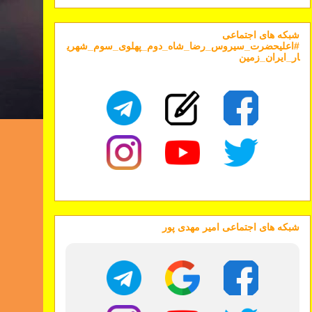
شبکه های اجتماعی
#اعلیحضرت_سیروس_رضا_شاه_دوم_پهلوی_سوم_شهری
ار_ایران_زمین
شبکه های اجتماعی امیر مهدی پور