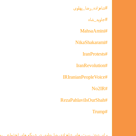
#شاهزاده_رضا_پهلوی
#جاوید_شاه
#MahsaAmini
#NikaShakarami
#IranProtests
#IranRevolution
#IRIranianPeopleVoice
#No2IR
#RezaPahlaviIsOurShah
#Trump
برای دیدن پست های شاهزاده رضا پهلوی در شبکه های اجتماعی رو