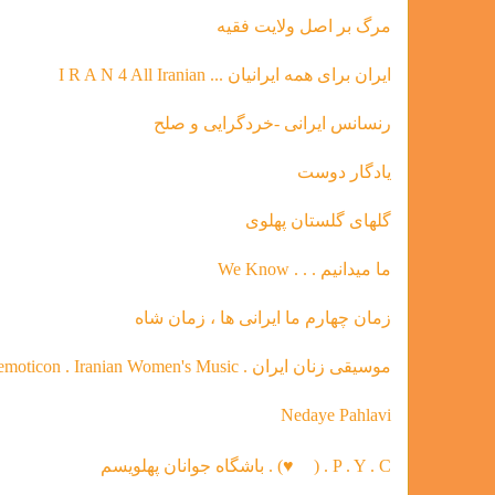
مرگ بر اصل ولایت فقیه
ایران برای همه ایرانیان ... I R A N 4 All Iranian
رنسانس ایرانی -خردگرای
ی و صلح
يادگار دوست
گلهاى گلستان پهلوى
ما ميدانيم . . . We Know
زمان چهارم ما ايرانى ها ، زمان شاه
موسیقی‌ زنان ایران . heart emoticon . Iranian Women's Music
Nedaye Pahlavi
P . Y . C . (
♥
) . باشگاه جوانان پهلویسم