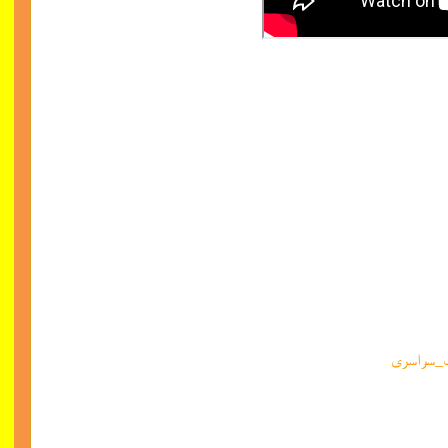
ت_سراسری