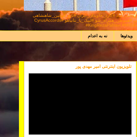
د #شاهنشاه_روحت_شاد #گارد_جاویدان_ایران #تابع_قوانین_شاهنشاهی
#اعلیحضرت_سیروس_رضا_شاه_دوم_پهلوی_سوم_شهریار_ایران_زمین #نور_بر_تاریکی_پیروز_است #ایران_را_پس_میگیریم #همکاری_ملی⁩ #هموطن_همراه_شو #لبیک_یا_نتانیاهو #CyrusAccords
#KingRezaPahlavi #MIGA #
ویدئوها
نه به اعدام
تلویزیون اینترنتی امیر مهدی پور