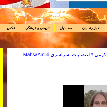
A) هر كس برانداز نيست راهش با ما يكی نيست پاینده ایران #جاوید_شاه #رضاشاه_روحت_شا
MIGAwithKingRezaPahlavi #MahsaAmini #Trump #IraniansStandWithIsr
اخبار زندانیان
ضد ادیان
تاریخی و فرهنگی
عکس
#زن_زندگی_آزادی #مهسا_امینی #نیکا_شاکرمی #اعتصابات_سراسری MahsaAmini