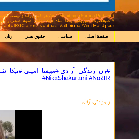
mir Mehdipor (Surena Parthian
ael #IRGCterrorists #atheist #atheisme #AmirMehdipour
صفحهٔ اصلی
سیاسی
حقوق بشر
زنان
#NikaShakarami #No2IR
زن، زندگی، آزادی