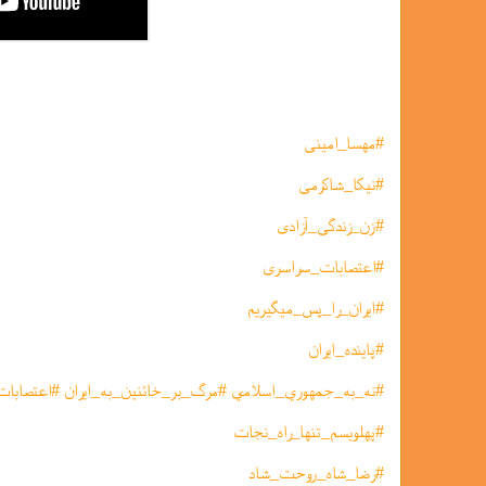
#مهسا_امینی
#نیکا_شاکرمی
#زن_زندگی_آزادی
#اعتصابات_سراسری
#ایران_را_پس_میگیریم
#پاینده_ایران
#نه_به_جمهوري_اسلامي #مرگ_بر_خائنین_به_ایران #اعتصابا
#پهلویسم_تنها_راه_نجات
#رضا_شاه_روحت_شاد