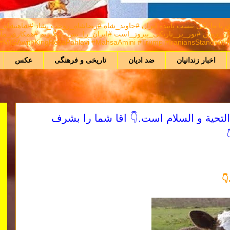
A) هر كس برانداز نيست راهش با ما يكی نيست پاینده ایران #جاوید_شاه #رضاشاه_روحت_شا
MIGAwithKingRezaPahlavi #MahsaAmini #Trump #IraniansStandWithIsr
اخبار زندانیان
ضد ادیان
تاریخی و فرهنگی
عکس
ف التحیة و السلام است.👇 اقا شما را بشرف
👇