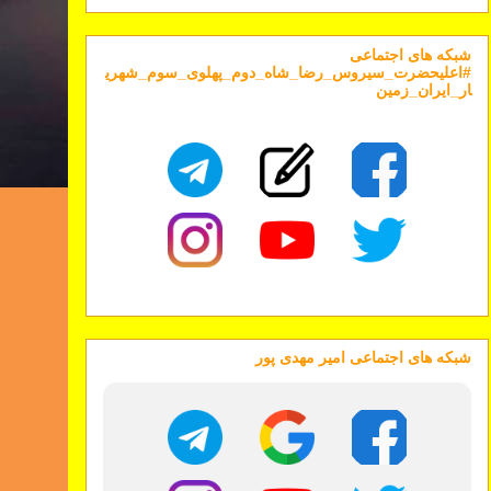
شبکه های اجتماعی
#اعلیحضرت_سیروس_رضا_شاه_دوم_پهلوی_سوم_شهری
ار_ایران_زمین
شبکه های اجتماعی امیر مهدی پور