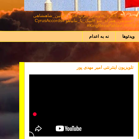
د #شاهنشاه_روحت_شاد #گارد_جاویدان_ایران #تابع_قوانین_شاهنشاهی
#اعلیحضرت_سیروس_رضا_شاه_دوم_پهلوی_سوم_شهریار_ایران_زمین #نور_بر_تاریکی_پیروز_است #ایران_را_پس_میگیریم #همکاری_ملی⁩ #هموطن_همراه_شو #لبیک_یا_نتانیاهو #CyrusAccords
#KingRezaPahlavi #MIGA #
ویدئوها
نه به اعدام
تلویزیون اینترنتی امیر مهدی پور