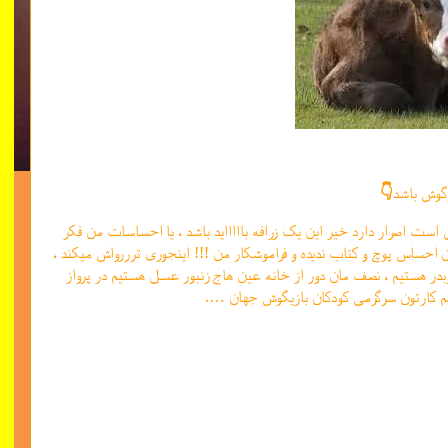
رگوش باشد
👇
ت اصرار دارد خیر این یک زرافه باااااید باشد ، یا احساسات من فکر
احساس پوچ و کتاب ندیده و فراموشکار من !!! اینجوری ترررواش میکند ،
در هستیم ، نصف مان دور از خانه عین هاج زنبور عسل هستیم در پرواز
 ایم کارتون سرگرمی کودکان بازیگوش جهان ….