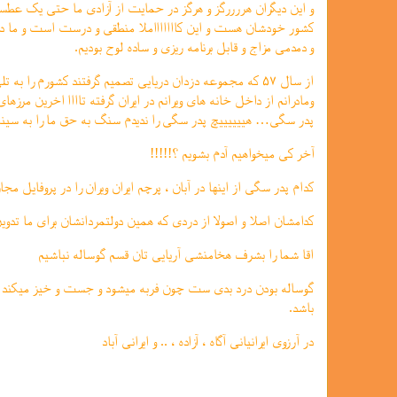
و این دیگران هررررگز و هرگز در حمایت از آزادی ما حتی یک عطسه 
کشور خودشان هست و این کاااااااملا منطقی و درست است و ما در
و دمدمی مزاج و قابل برنامه ریزی و ساده لوح بودیم.
از سال ۵۷ که مجموعه دزدان دریایی تصمیم گرفتند کشورم را به 
و‌مادرانم از داخل خانه های ویرانم در ایران گرفته تاااا اخرین مر
پدر سگی… هییییییچ پدر سگی را ندیدم سنگ به حق ما را به سین
آخر کی میخواهیم آدم بشویم ؟!!!!!
کدام پدر سگی از اینها در آبان ، پرچم ایران ویران را در پروفایل م
کدامشان اصلا و اصولا از دردی که همین دولتمردانشان برای ما تدوین
اقا شما را بشرف هخامنشی آریایی تان قسم گوساله نباشیم
گوساله بودن درد بدی ست چون فربه میشود و جست و خیز میکند
باشد.
در آرزوی ایرانیانی آگاه ، آزاده ، .. و ایرانی آباد