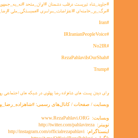
#مرگ_بر_خامنه‌ای #اعتراضات_سراسری #همبستگی_ملی #رضا_ش
#Iran
#IRIranianPeopleVoice
#No2IR
#RezaPahlaviIsOurShah
#Trump
برای دیدن پست های شاهزاده رضا پهلوی در شبکه های اجتماعی رو
وبسایت / صفحات / کانال‌های رسمی: #شاهزاده_رضا_په
وبسایت:
www.RezaPahlavi.ORG
توییتر:
http://twitter.com/pahlavireza
اینستاگرام:
http://instagram.com/officialrezapahlavi