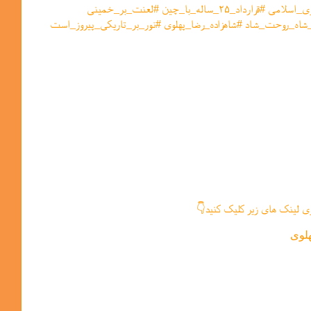
#جاوید_شاه تیریست درقلب دشمنان #ایران_متحد #نه_به_جمهوری_اسلامی #قرارداد_۲۵_ساله_با_چین #لعنت_بر_خمینی
اه_روحت_شاد #شاهزاده_رضا_پهلوی #نور_بر_تاریکی_پیروز_است
ی لینک های زیر کلیک کنید👇
لوی