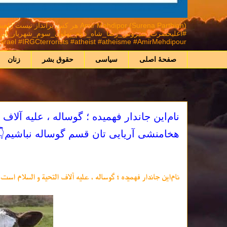
mir Mehdipor (Surena Parthian
ael #IRGCterrorists #atheist #atheisme #AmirMehdipour
صفحهٔ اصلی
سیاسی
حقوق بشر
زنان
نام‌این جاندار فهمیده ؛ گوساله ، علیه آلا
هخامنشی آریایی تان قسم گوساله نباشیم👇
نام‌این جاندار فهمیده ؛ گوساله ، علیه آلاف التحیة و السلام است.