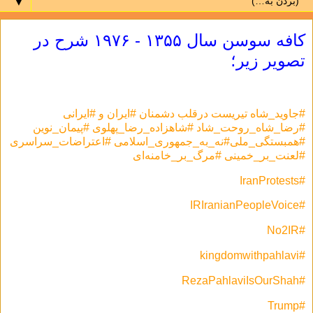
▼
کافه سوسن سال ۱۳۵۵ - ۱۹۷۶ شرح در
تصویر‌ زیر؛
#جاوید_شاه​ تیریست درقلب دشمنان #ایران و #ایرانی
#رضا_شاه_روحت_شاد #شاهزاده_رضا_پهلوی​ #پیمان_نوین
#همبستگی_ملی#نه_به_جمهوری_اسلامی​ #اعتراضات_سراسری
#لعنت_بر_خمینی #مرگ_بر_خامنه‌ای
#IranProtests
#IRIranianPeopleVoice
#No2IR
#kingdomwithpahlavi
#RezaPahlaviIsOurShah​
#Trump