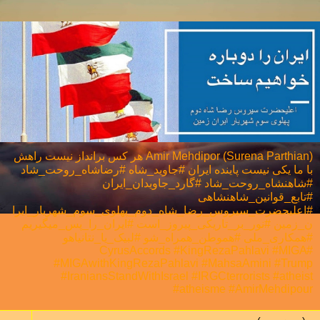
Amir Mehdipor (Surena Parthian) هر كس برانداز نيست راهش
با ما يكی نيست پاینده ایران #جاوید_شاه #رضاشاه_روحت_شاد
#شاهنشاه_روحت_شاد #گارد_جاویدان_ایران
#تابع_قوانین_شاهنشاهی
#اعلیحضرت_سیروس_رضا_شاه_دوم_پهلوی_سوم_شهریار_ایرا
ن_زمین #نور_بر_تاریکی_پیروز_است #ایران_را_پس_میگیریم
#همکاری_ملی⁩ #هموطن_همراه_شو #لبیک_یا_نتانیاهو
#CyrusAccords #KingRezaPahlavi #MIGA
#MIGAwithKingRezaPahlavi #MahsaAmini #Trump
#IraniansStandWithIsrael #IRGCterrorists #atheist
#atheisme #AmirMehdipour