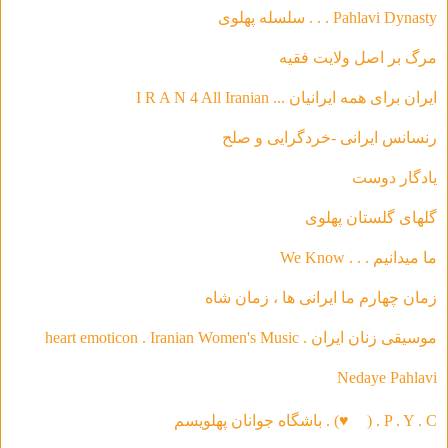
Pahlavi Dynasty . . . سلسله‌ پهلوی
مرگ بر اصل ولایت فقیه
ایران برای همه ایرانیان ... I R A N 4 All Iranian
رنسانس ایرانی -خردگرای
ی و صلح
يادگار دوست
گلهاى گلستان پهلوى
ما ميدانيم . . . We Know
زمان چهارم ما ايرانى ها ، زمان شاه
موسیقی‌ زنان ایران . heart emoticon . Iranian Women's Music
Nedaye Pahlavi
P . Y . C . (
♥
) . باشگاه جوانان پهلویسم