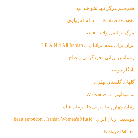
هموطنم هرگز تنها نخواهید بود
Pahlavi Dynasty . . . سلسله‌ پهلوی
مرگ بر اصل ولایت فقیه
ایران برای همه ایرانیان ... I R A N 4 All Iranian
رنسانس ایرانی -خردگرای
ی و صلح
يادگار دوست
گلهاى گلستان پهلوى
ما ميدانيم . . . We Know
زمان چهارم ما ايرانى ها ، زمان شاه
موسیقی‌ زنان ایران . heart emoticon . Iranian Women's Music
Nedaye Pahlavi