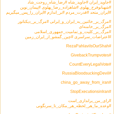
#جاوید_ایران #جاوید_شاه #رضا_شاه_روحت_شاد
#شهبانوفرح_پهلوی #شاهزاده_رضا_پهلوی #پیمان_نوین
#ایران_متحد #قدرت_مردم #بر_اندازم #ایران_را_پس_میگیریم
#مرگ_بر_خائنين_به_ايران_و_ايرانی #مرگ_بر_دیکتاتور
#مرگ_بر_خامنه‌ای
#مرگ_بر_کلیت_و_تمامیت_جمهوری_اسلامی
#RezaPahlaviIsOurShah
#GivebackTrumpvotes
#CountEveryLegalVote
#RussiaBloodsuckingDevil
#china_go_away_from_iran
#StopExecutionsinIran
#رای_من_براندازی_است
#وعده_ما_هر_لحظه_هر_مکان_تا_سرنگونی