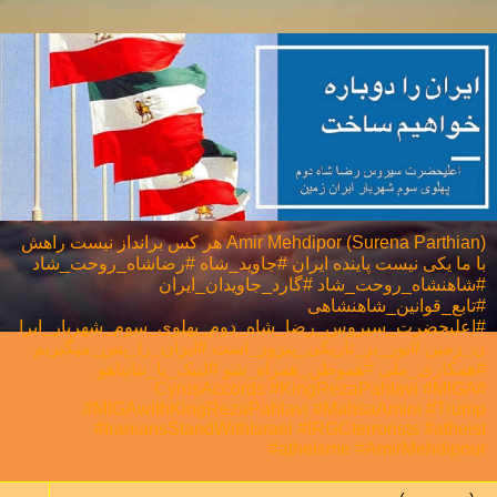
Amir Mehdipor (Surena Parthian) هر كس برانداز نيست راهش
با ما يكی نيست پاینده ایران #جاوید_شاه #رضاشاه_روحت_شاد
#شاهنشاه_روحت_شاد #گارد_جاویدان_ایران
#تابع_قوانین_شاهنشاهی
#اعلیحضرت_سیروس_رضا_شاه_دوم_پهلوی_سوم_شهریار_ایرا
ن_زمین #نور_بر_تاریکی_پیروز_است #ایران_را_پس_میگیریم
#همکاری_ملی⁩ #هموطن_همراه_شو #لبیک_یا_نتانیاهو
#CyrusAccords #KingRezaPahlavi #MIGA
#MIGAwithKingRezaPahlavi #MahsaAmini #Trump
#IraniansStandWithIsrael #IRGCterrorists #atheist
#atheisme #AmirMehdipour