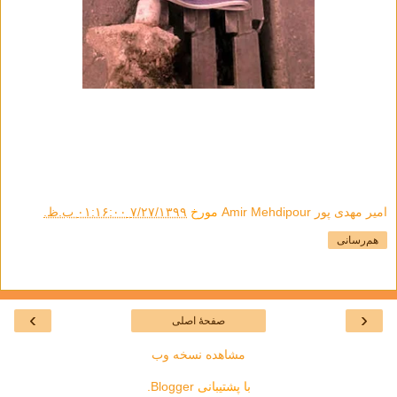
امیر مهدی پور Amir Mehdipour
مورخ
۷/۲۷/۱۳۹۹ ۰۱:۱۶:۰۰ ب.ظ.
هم‌رسانی
›
‹
صفحهٔ اصلی
مشاهده نسخه وب
با پشتیبانی
Blogger
.