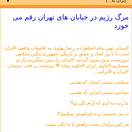
▼
مرگ رژیم در خیابان های تهران رقم می
خورد
#پیمان_نوین پیام #شاهزاده_رضا_پهلوی به عاشقان واقعی #ایران
است تا با نور اتحاد و عشق بر تاریکی جمهوری ننگین اسلامی
تروریست پرور پیروز گردیم. #ایران_را_پس_میگیریم واز نو
میسازیم #جاوید_ایران #جاوید_شاه 💙 تیریست در قلب دشمنان
#ایران و #ایرانی...
سیاسی نیستی انسان که هستی
سیاسی نیستی ایرانی که هستی
ما زنده به آنیم که آرام نگیریم!!!
نه می بخشیم٬ و نه فراموش میکنیم!!!
هر كس برانداز نيست راهش با ما يكی نيست