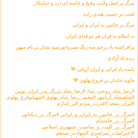
مرگ بر اصل ولايت وقيح و خامنه ای دزد و جنايتكار
لعنت بر خمينی هندی زاده
مرگ بر خائنين به ايران و ايرانی
نه اسلام نه قرآن هر دو فدای ایران
برافراشته باد پرچم سه رنگ شیروخورشید نشان بر بام میهن
زنده باد آزادى
پاينده باد ایرانی و ايران آريايی 💙
جاوید خاندان پر فروغ پهلوی 💙
#رضا_شاه_روحت_شاد #رضا_شاه_بزرگ_پدر_ایران_نویین
#شاهنشاه_آریامهر #محمد_رضا_شاه_پهلوی #شهبانوفرح_پهلوی
#ایران_متحد #قدرت_مردم #بر_اندازم
#مرگ_بر_خائنين_به_ايران_و_ايرانی #مرگ_بر_دیکتاتور
#مرگ_بر_خامنه‌ای
#مرگ_بر_کلیت_و_تمامیت_جمهوری_اسلامی
‎#اعتراضات_سراسری #شهادت_ميدهم