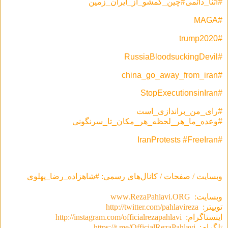
#آتنا_دائمی#چین_گمشو_از_ایران_زمین
#MAGA
#trump2020
#RussiaBloodsuckingDevil
#china_go_away_from_iran
#StopExecutionsinIran
#رای_من_براندازی_است
#وعده_ما_هر_لحظه_هر_مکان_تا_سرنگونی
#IranProtests #FreeIran
وبسایت / صفحات / کانال‌های رسمی: #شاهزاده_رضا_پهلوی
وبسایت:
www.RezaPahlavi.ORG
توییتر:
http://twitter.com/pahlavireza
اینستاگرام:
http://instagram.com/officialrezapahlavi
تلگرام:
https://t.me/OfficialRezaPahlavi