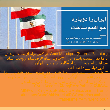
Amir Mehdipor (Surena Parthian) هر كس برانداز نيست راهش
با ما يكی نيست پاینده ایران #جاوید_شاه #رضاشاه_روحت_شاد
#شاهنشاه_روحت_شاد #گارد_جاویدان_ایران
#تابع_قوانین_شاهنشاهی
#اعلیحضرت_سیروس_رضا_شاه_دوم_پهلوی_سوم_شهریار_ایرا
ن_زمین #نور_بر_تاریکی_پیروز_است #ایران_را_پس_میگیریم
#همکاری_ملی⁩ #هموطن_همراه_شو #لبیک_یا_نتانیاهو
#CyrusAccords #KingRezaPahlavi #MIGA
#MIGAwithKingRezaPahlavi #MahsaAmini #Trump
#IraniansStandWithIsrael #IRGCterrorists #atheist
#atheisme #AmirMehdipour