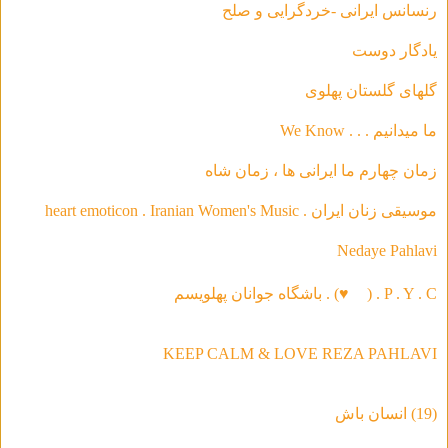
رنسانس ایرانی -خردگرای
ی و صلح
يادگار دوست
گلهاى گلستان پهلوى
ما ميدانيم . . . We Know
زمان چهارم ما ايرانى ها ، زمان شاه
موسیقی‌ زنان ایران . heart emoticon . Iranian Women's Music
Nedaye Pahlavi
P . Y . C . (
♥
) . باشگاه جوانان پهلویسم
KEEP CALM & LOVE REZA PAHLAVI
(19) انسان باش