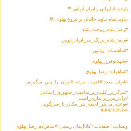
پاينده باد ایرانی و ايران آريايی 💙
جاوید شاه جاوید خاندان پر فروغ پهلوی 💙
#رضا_شاه_روحت_شاد
#رضا_شاه_بزرگ_پدر_ایران_نویین
#شاهنشاه_آریامهر
#شهبانوفرح_پهلوی
#شاهزاده_رضا_پهلوی
#ایران_متحد #قدرت_مردم #ایران_را_پس_میگیریم
#مرگ_بر_کلیت_و_تمامیت_جمهوری_اسلامی
#رای_من_براندازی_است
#وعده_ما_هر_لحظه_هر_مکان_تا_سرنگونی
#iranprotests
وبسایت / صفحات / کانال‌های رسمی: #شاهزاده_رضا_پهلوی