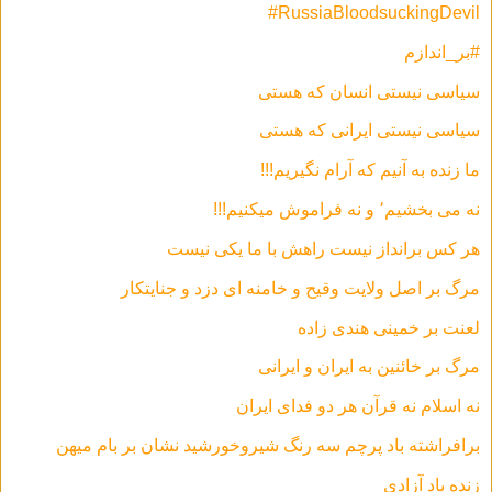
‎#RussiaBloodsuckingDevil
#بر_اندازم
سیاسی نیستی انسان که هستی
سیاسی نیستی ایرانی که هستی
ما زنده به آنیم که آرام نگیریم!!!
نه می بخشیم٬ و نه فراموش میکنیم!!!
هر كس برانداز نيست راهش با ما يكی نيست
مرگ بر اصل ولايت وقيح و خامنه ای دزد و جنايتكار
لعنت بر خمينی هندی زاده
مرگ بر خائنين به ايران و ايرانی
نه اسلام نه قرآن هر دو فدای ایران
برافراشته باد پرچم سه رنگ شیروخورشید نشان بر بام میهن
زنده باد آزادى