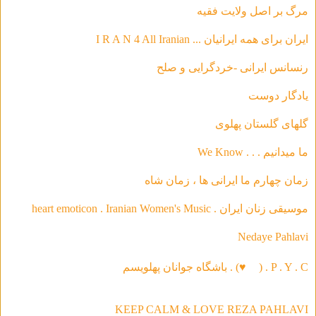
مرگ بر اصل ولایت فقیه
ایران برای همه ایرانیان ... I R A N 4 All Iranian
رنسانس ایرانی -خردگرای
ی و صلح
يادگار دوست
گلهاى گلستان پهلوى
ما ميدانيم . . . We Know
زمان چهارم ما ايرانى ها ، زمان شاه
موسیقی‌ زنان ایران . heart emoticon . Iranian Women's Music
Nedaye Pahlavi
P . Y . C . (
♥
) . باشگاه جوانان پهلویسم
KEEP CALM & LOVE REZA PAHLAVI