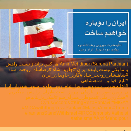
Amir Mehdipor (Surena Parthian) هر كس برانداز نيست راهش
با ما يكی نيست پاینده ایران #جاوید_شاه #رضاشاه_روحت_شاد
#شاهنشاه_روحت_شاد #گارد_جاویدان_ایران
#تابع_قوانین_شاهنشاهی
#اعلیحضرت_سیروس_رضا_شاه_دوم_پهلوی_سوم_شهریار_ایرا
ن_زمین #نور_بر_تاریکی_پیروز_است #ایران_را_پس_میگیریم
#همکاری_ملی⁩ #هموطن_همراه_شو #لبیک_یا_نتانیاهو
#CyrusAccords #KingRezaPahlavi #MIGA
#MIGAwithKingRezaPahlavi #MahsaAmini #Trump
#IraniansStandWithIsrael #IRGCterrorists #atheist
#atheisme #AmirMehdipour