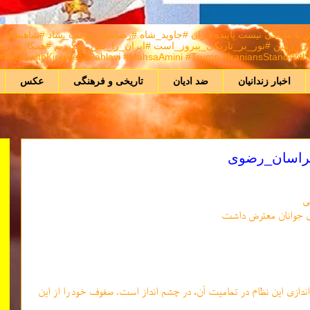
A) هر كس برانداز نيست راهش با ما يكی نيست پاینده ایران #جاوید_شاه #رضاشاه_روحت_شا
MIGAwithKingRezaPahlavi #MahsaAmini #Trump #IraniansStandWithIsr
اخبار زندانیان
ضد ادیان
تاریخی و فرهنگی
عکس
خراسان_رضوی
ی
اندازی این نظام در تمامیت آن، در چشم انداز است. صفوف خود را از این