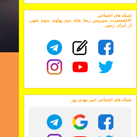
شبکه های اجتماعی
#اعلیحضرت_سیروس_رضا_شاه_دوم_پهلوی_سوم_شهری
ار_ایران_زمین
شبکه های اجتماعی امیر مهدی پور