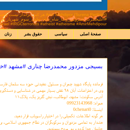
mir Mehdipor (Surena Parthian
ael #IRGCterrorists #atheist #atheisme #AmirMehdipour
صفحهٔ اصلی
سیاسی
حقوق بشر
زنان
بسیجی مزدور محمدرضا چناری #مشهد #
فرمانده پایگاه شهید چمران و مسئول عقیدتی حوزه سه سلمان فارس
وی در اعتراضات آبان ۹۸ نقش بسیار مهمی در شناسایی و دستگیری جوانان معترض داشت
آدرس سکونت: مشهد،‌ ابوطالب، نبش گلریز یک، پلاک۱۱
همراه: 09923143968
اینستا: 0chenari0
هر گونه اطلاعات تکمیلی را در اختیار راسویاب قرار دهید.
هشدار به تمامی مزدوران و سرکوبگران در نظام جمهوری اسلامی، بر
جانیان جدا کرده و به مردم بپیوندید.