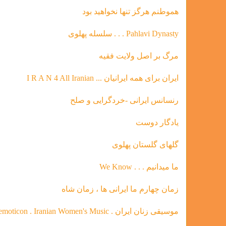
هموطنم هرگز تنها نخواهید بود
Pahlavi Dynasty . . . سلسله‌ پهلوی
مرگ بر اصل ولایت فقیه
ایران برای همه ایرانیان ... I R A N 4 All Iranian
رنسانس ایرانی -خردگرای
ی و صلح
يادگار دوست
گلهاى گلستان پهلوى
ما ميدانيم . . . We Know
زمان چهارم ما ايرانى ها ، زمان شاه
موسیقی‌ زنان ایران . heart emoticon . Iranian Women's Music