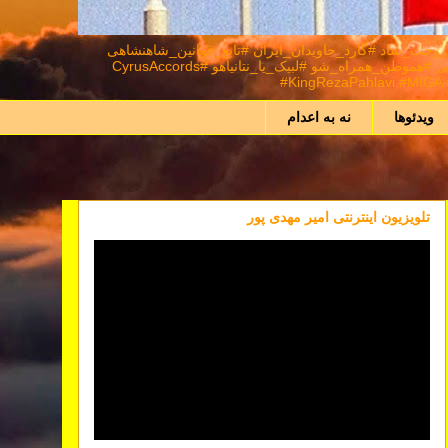
د #شاهنشاه_روحت_شاد #گارد_جاویدان_ایران #تابع_قوانین_شاهنشاهی
#اعلیحضرت_سیروس_رضا_شاه_دوم_پهلوی_سوم_شهریار_ایران_زمین #نور_بر_تاریکی_پیروز_است #ایران_را_پس_میگیریم #همکاری_ملی⁩ #هموطن_همراه_شو #لبیک_یا_نتانیاهو #CyrusAccords
#KingRezaPahlavi #MIGA #
ویدئوها
نه به اعدام
تلویزیون اینترنتی امیر مهدی پور