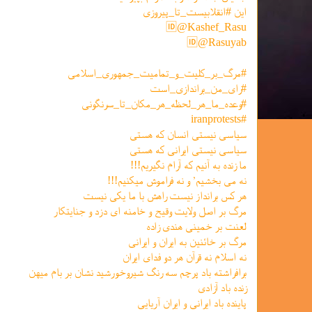
این #انقلابیست_تا_پیروزی
🆔@Kashef_Rasu
🆔@Rasuyab
#مرگ_بر_کلیت_و_تمامیت_جمهوری_اسلامی
#رای_من_براندازی_است
#وعده_ما_هر_لحظه_هر_مکان_تا_سرنگونی
#iranprotests
سیاسی نیستی انسان که هستی
سیاسی نیستی ایرانی که هستی
ما زنده به آنیم که آرام نگیریم!!!
نه می بخشیم٬ و نه فراموش میکنیم!!!
هر كس برانداز نيست راهش با ما يكی نيست
مرگ بر اصل ولايت وقيح و خامنه ای دزد و جنايتكار
لعنت بر خمينی هندی زاده
مرگ بر خائنين به ايران و ايرانی
نه اسلام نه قرآن هر دو فدای ایران
برافراشته باد پرچم سه رنگ شیروخورشید نشان بر بام میهن
زنده باد آزادى
پاينده باد ایرانی و ايران آريايی