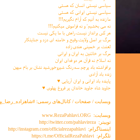
سیاسی نیستی انسان که هستی
سیاسی نیستی ایرانی که هستی
ما زنده به آنیم که آرام نگیریم!!!
نه می بخشیم٬ و نه فراموش میکنیم!!!
هر كس برانداز نيست راهش با ما يكی نيست
مرگ بر اصل ولايت وقيح و خامنه ای دزد و جنايتكار
لعنت بر خمينی هندی زاده
مرگ بر خائنين به ايران و ايرانی
نه اسلام نه قرآن هر دو فدای ایران
برافراشته باد پرچم سه رنگ شیروخورشید نشان بر بام میهن
زنده باد آزادى
پاينده باد ایرانی و ايران آريايی ♥
جاوید شاه جاوید خاندان پر فروغ پهلوی ♥
وبسایت / صفحات / کانال‌های رسمی: #شاهزاده_رضا_په
وبسایت:
www.RezaPahlavi.ORG
توییتر:
http://twitter.com/pahlavireza
اینستاگرام:
http://instagram.com/officialrezapahlavi
تلگرام:
https://t.me/OfficialRezaPahlavi