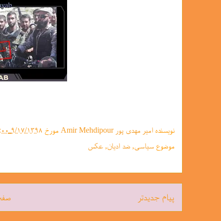
نویسنده
امیر مهدی پور Amir Mehdipour
مورخ
۹/۱۷/۱۳۹۸ ۰۵:۰۴:۰۰ ق.ظ.
موضوع
سیاسی
,
ضد ادیان
,
عکس
پیام جدیدتر
صفح