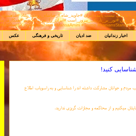
A) هر كس برانداز نيست راهش با ما يكی نيست پاینده ایران #جاوید_شاه #رضاشاه_روحت_شا
MIGAwithKingRezaPahlavi #MahsaAmini #Trump #IraniansStandWithIsr
اخبار زندانیان
ضد ادیان
تاریخی و فرهنگی
عکس
ناسایی کنید!
ب مردم و جوانان مشارکت داشته اند را شناسایی و به راسویاب اطلاع
یتان میکنیم و از محاکمه و مجازات گریزی ندارید.