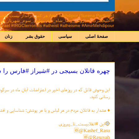
mir Mehdipor (Surena Parthian
ael #IRGCterrorists #atheist #atheisme #AmirMehdipour
صفحهٔ اصلی
سیاسی
حقوق بشر
زنان
چهره قاتلان بسیجی در #شیراز #فارس را ش
این وحوش قاتل که در روزهای اخیر در اعتراضات آبان ماه در سرکو
رسانی کنید.
♦️ هشدار به قاتلان مردم در هر لباس و با هر پوشش: شناسایی و افشا
🔴این #انقلابیست_تا_پیروزی
🆔@Kashef_Rasu
🆔@Rasuyab