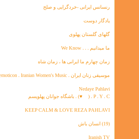
رنسانس ایرانی -خردگرای
ی و صلح
يادگار دوست
گلهاى گلستان پهلوى
ما ميدانيم . . . We Know
زمان چهارم ما ايرانى ها ، زمان شاه
موسیقی‌ زنان ایران . heart emoticon . Iranian Women's Music
Nedaye Pahlavi
P . Y . C . (
♥
) . باشگاه جوانان پهلویسم
KEEP CALM & LOVE REZA PAHLAVI
(19) انسان باش
Iranish TV