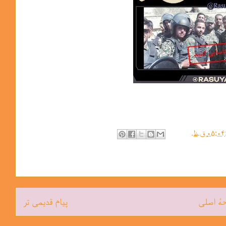
هٔ اصلی
پیام قدیمی تر