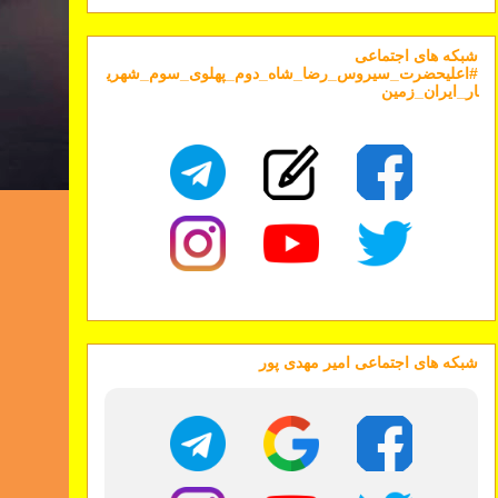
شبکه های اجتماعی
#اعلیحضرت_سیروس_رضا_شاه_دوم_پهلوی_سوم_شهری
ار_ایران_زمین
شبکه های اجتماعی امیر مهدی پور