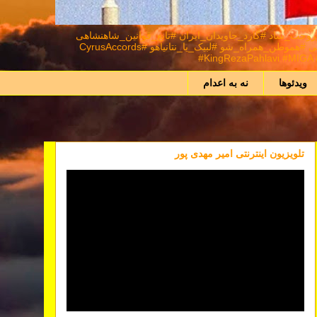
د #شاهنشاه_روحت_شاد #گارد_جاویدان_ایران #تابع_قوانین_شاهنشاهی
#اعلیحضرت_سیروس_رضا_شاه_دوم_پهلوی_سوم_شهریار_ایران_زمین #نور_بر_تاریکی_پیروز_است #ایران_را_پس_میگیریم #همکاری_ملی⁩ #هموطن_همراه_شو #لبیک_یا_نتانیاهو #CyrusAccords
#KingRezaPahlavi #MIGA #
ویدئوها
نه به اعدام
تلویزیون اینترنتی امیر مهدی پور