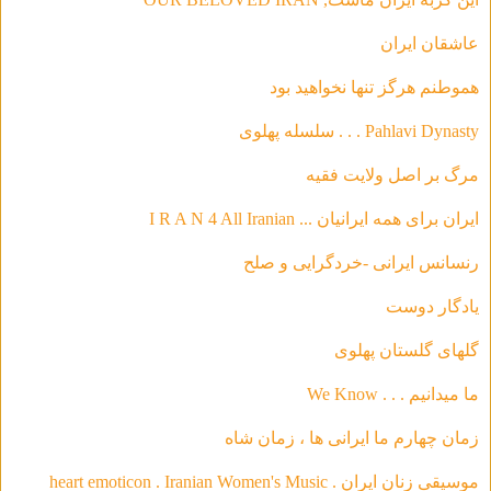
عاشقان ایران
هموطنم هرگز تنها نخواهید بود
Pahlavi Dynasty . . . سلسله‌ پهلوی
مرگ بر اصل ولایت فقیه
ایران برای همه ایرانیان ... I R A N 4 All Iranian
رنسانس ایرانی -خردگرای
ی و صلح
يادگار دوست
گلهاى گلستان پهلوى
ما ميدانيم . . . We Know
زمان چهارم ما ايرانى ها ، زمان شاه
موسیقی‌ زنان ایران . heart emoticon . Iranian Women's Music