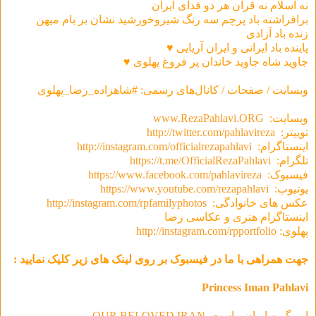
نه اسلام نه قرآن هر دو فدای ایران
برافراشته باد پرچم سه رنگ شیروخورشید نشان بر بام میهن
زنده باد آزادى
پاينده باد ایرانی و ايران آريايی ♥
جاوید شاه جاوید خاندان پر فروغ پهلوی ♥
وبسایت / صفحات / کانال‌های رسمی: #شاهزاده_رضا_پهلوی
وبسایت:
www.RezaPahlavi.ORG
توییتر:
http://twitter.com/pahlavireza
اینستاگرام:
http://instagram.com/officialrezapahlavi
تلگرام:
https://t.me/OfficialRezaPahlavi
فیسبوک:
https://www.facebook.com/pahlavireza
یوتیوب:
https://www.youtube.com/rezapahlavi
عکس های خانوادگی:
http://instagram.com/rpfamilyphotos
اینستاگرام هنری و عکاسی رضا
پهلوی:
http://instagram.com/rpportfolio
جهت همراهی با ما در فیسبوک بر روی لینک های زیر کلیک نمایید :
Princess Iman Pahlavi
این گربه ایران ماست, OUR BELOVED IRAN