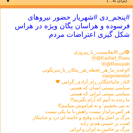
▼
#پنجم_دى #شهریار حضور نیروهای
فرسوده و هراسان یگان ویژه در هراس
شکل گیری اعتراضات مردم
🔴این #انقلابیست_تا_پیروزی
🆔@Kashef_Rasu
🆔@Rasuyab
#وعده_ما_هر_لحظه_هر_مکان_تا_سرنگونی
#iranprotests
#یاد_جانباختگان_راه_آزادی_گرامی 🖤
سیاسی نیستی انسان که هستی
سیاسی نیستی ایرانی که هستی
ما زنده به آنیم که آرام نگیریم!!!
نه می بخشیم٬ و نه فراموش میکنیم!!!
هر كس برانداز نيست راهش با ما يكی نيست
مرگ بر اصل ولايت وقيح و خامنه ای دزد و جنايتكار
لعنت بر خمينی هندی زاده
مرگ بر خائنين به ايران و ايرانی