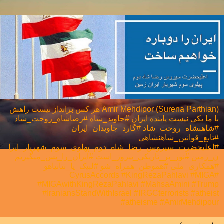
Amir Mehdipor (Surena Parthian) هر كس برانداز نيست راهش
با ما يكی نيست پاینده ایران #جاوید_شاه #رضاشاه_روحت_شاد
#شاهنشاه_روحت_شاد #گارد_جاویدان_ایران
#تابع_قوانین_شاهنشاهی
#اعلیحضرت_سیروس_رضا_شاه_دوم_پهلوی_سوم_شهریار_ایرا
ن_زمین #نور_بر_تاریکی_پیروز_است #ایران_را_پس_میگیریم
#همکاری_ملی⁩ #هموطن_همراه_شو #لبیک_یا_نتانیاهو
#CyrusAccords #KingRezaPahlavi #MIGA
#MIGAwithKingRezaPahlavi #MahsaAmini #Trump
#IraniansStandWithIsrael #IRGCterrorists #atheist
#atheisme #AmirMehdipour