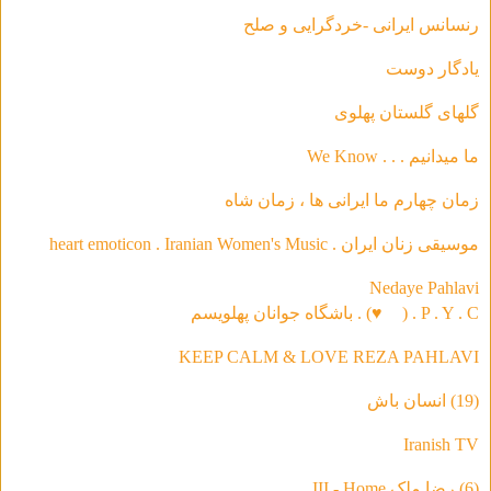
رنسانس ایرانی -خردگرای
ی و صلح
يادگار دوست
گلهاى گلستان پهلوى
ما ميدانيم . . . We Know
زمان چهارم ما ايرانى ها ، زمان شاه
موسیقی‌ زنان ایران . heart emoticon . Iranian Women's Music
Nedaye Pahlavi
P . Y . C . (
♥
) . باشگاه جوانان پهلویسم
KEEP CALM & LOVE REZA PAHLAVI
(19) انسان باش
Iranish TV
(6) رضا ملک III - Home