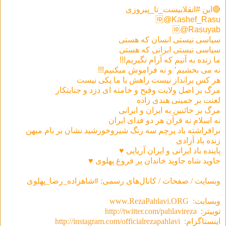
🔴این #انقلابیست_تا_پیروزی
🆔@Kashef_Rasu
🆔@Rasuyab
سیاسی نیستی انسان که هستی
سیاسی نیستی ایرانی که هستی
ما زنده به آنیم که آرام نگیریم!!!
نه می بخشیم٬ و نه فراموش میکنیم!!!
هر كس برانداز نيست راهش با ما يكی نيست
مرگ بر اصل ولايت وقيح و خامنه ای دزد و جنايتكار
لعنت بر خمينی هندی زاده
مرگ بر خائنين به ايران و ايرانی
نه اسلام نه قرآن هر دو فدای ایران
برافراشته باد پرچم سه رنگ شیروخورشید نشان بر بام میهن
زنده باد آزادى
پاينده باد ایرانی و ايران آريايی ♥
جاوید شاه جاوید خاندان پر فروغ پهلوی ♥
وبسایت / صفحات / کانال‌های رسمی: #شاهزاده_رضا_پهلوی
وبسایت:
www.RezaPahlavi.ORG
توییتر:
http://twitter.com/pahlavireza
اینستاگرام:
http://instagram.com/officialrezapahlavi