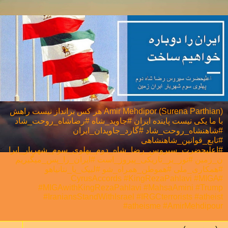
Amir Mehdipor (Surena Parthian) هر كس برانداز نيست راهش
با ما يكی نيست پاینده ایران #جاوید_شاه #رضاشاه_روحت_شاد
#شاهنشاه_روحت_شاد #گارد_جاویدان_ایران
#تابع_قوانین_شاهنشاهی
#اعلیحضرت_سیروس_رضا_شاه_دوم_پهلوی_سوم_شهریار_ایرا
ن_زمین #نور_بر_تاریکی_پیروز_است #ایران_را_پس_میگیریم
#همکاری_ملی⁩ #هموطن_همراه_شو #لبیک_یا_نتانیاهو
#CyrusAccords #KingRezaPahlavi #MIGA
#MIGAwithKingRezaPahlavi #MahsaAmini #Trump
#IraniansStandWithIsrael #IRGCterrorists #atheist
#atheisme #AmirMehdipour