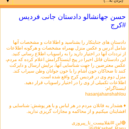
▼
حسن جهانشالو دادستان جانی فردیس
#کرج
دادستان های جنایتکار را بشناسید و اطلاعات و مشخصات آنها
شامل آدرس و عکس منزل بهمراه مشخصات و هرگونه اطلاعات
از ترددات آنها در اختیار دارید را به راسویاب اطلاع رسانی کنید.
این دادستان قاتل اخیرا در پیج اینستاگرامش اعلام کرده که مردم،
عکس معترضین را جهت شناسایی آنها، برایش ارسال و دایرکت
کنند تا ضحاکان خون آشام را با خون جوانان وطن سیراب کند.
منزل دوم وی در فردیس کرج واقع شده است.
اطلاعات تکمیلی از وی را در اختیار راسویاب قرار دهید.
اینستاگرام:
hasanjahanshahlou
♦️ هشدار به قاتلان مردم در هر لباس و با هر پوشش: شناسایی و
افشایتان میکنیم و از محاکمه و مجازات گریزی ندارید.
🔴این #انقلابیست_تا_پیروزی
🆔@Kashef_Rasu