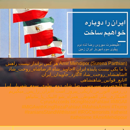
Amir Mehdipor (Surena Parthian) هر كس برانداز نيست راهش
با ما يكی نيست پاینده ایران #جاوید_شاه #رضاشاه_روحت_شاد
#شاهنشاه_روحت_شاد #گارد_جاویدان_ایران
#تابع_قوانین_شاهنشاهی
#اعلیحضرت_سیروس_رضا_شاه_دوم_پهلوی_سوم_شهریار_ایرا
ن_زمین #نور_بر_تاریکی_پیروز_است #ایران_را_پس_میگیریم
#همکاری_ملی⁩ #هموطن_همراه_شو #لبیک_یا_نتانیاهو
#CyrusAccords #KingRezaPahlavi #MIGA
#MIGAwithKingRezaPahlavi #MahsaAmini #Trump
#IraniansStandWithIsrael #IRGCterrorists #atheist
#atheisme #AmirMehdipour