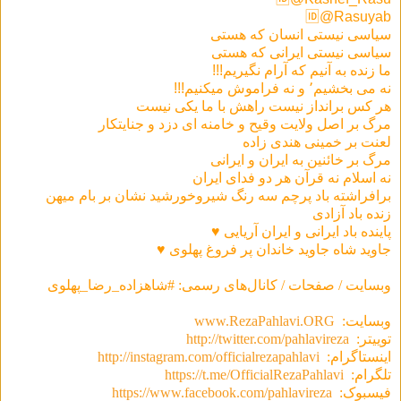
🆔@Rasuyab
سیاسی نیستی انسان که هستی
سیاسی نیستی ایرانی که هستی
ما زنده به آنیم که آرام نگیریم!!!
نه می بخشیم٬ و نه فراموش میکنیم!!!
هر كس برانداز نيست راهش با ما يكی نيست
مرگ بر اصل ولايت وقيح و خامنه ای دزد و جنايتكار
لعنت بر خمينی هندی زاده
مرگ بر خائنين به ايران و ايرانی
نه اسلام نه قرآن هر دو فدای ایران
برافراشته باد پرچم سه رنگ شیروخورشید نشان بر بام میهن
زنده باد آزادى
پاينده باد ایرانی و ايران آريايی ♥
جاوید شاه جاوید خاندان پر فروغ پهلوی ♥
وبسایت / صفحات / کانال‌های رسمی: #شاهزاده_رضا_پهلوی
وبسایت:
www.RezaPahlavi.ORG
توییتر:
http://twitter.com/pahlavireza
اینستاگرام:
http://instagram.com/officialrezapahlavi
تلگرام:
https://t.me/OfficialRezaPahlavi
فیسبوک:
https://www.facebook.com/pahlavireza