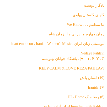
يادگار دوست
گلهاى گلستان پهلوى
ما ميدانيم . . . We Know
زمان چهارم ما ايرانى ها ، زمان شاه
موسیقی‌ زنان ایران . heart emoticon . Iranian Women's Music
Nedaye Pahlavi
P . Y . C . (
♥
) . باشگاه جوانان پهلویسم
KEEP CALM & LOVE REZA PAHLAVI
(19) انسان باش
Iranish TV
(6) رضا ملک III - Home
Free Iran with Pahlavi ایران آزاد با پهلوی