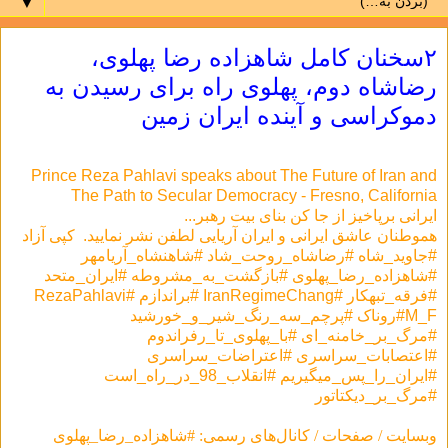
▼
۲سخنان کامل شاهزاده رضا پهلوی،
رضاشاه دوم، پهلوی راه برای رسیدن به
دموکراسی و آینده ایران زمین
Prince Reza Pahlavi speaks about The Future of Iran and
The Path to Secular Democracy - Fresno, California
ایرانی برپاخیز از جا کن بنای بیت رهبر...
هموطنان عاشق ایرانی و ایران آریایی لطفن نشر نمایید. کپی آزاد
#جاوید_شاه #رضاشاه_روحت_شاد #شاهنشاه_آریامهر
#شاهزاده_رضا_پهلوی #بازگشت_به_مشروطه #ایران_متحد
#فرقه_تبهکار #IranRegimeChang #براندازم #RezaPahlavi
#M_Fروناک #پرچم_سه_رنگ_شیر_و_خورشید
#مرگ_بر_خامنه_ای #با_پهلوی_تا_رفراندوم
#اعتصابات_سراسری #اعتراضات_سراسری
#ایران_را_پس_میگیریم #انقلاب_98_در_راه_است
#مرگ_بر_دیکتاتور
وبسایت / صفحات / کانال‌های رسمی: #شاهزاده_رضا_پهلوی