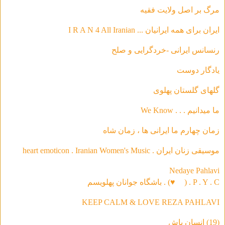
مرگ بر اصل ولایت فقیه
ایران برای همه ایرانیان ... I R A N 4 All Iranian
رنسانس ایرانی -خردگرای
ی و صلح
يادگار دوست
گلهاى گلستان پهلوى
ما ميدانيم . . . We Know
زمان چهارم ما ايرانى ها ، زمان شاه
موسیقی‌ زنان ایران . heart emoticon . Iranian Women's Music
Nedaye Pahlavi
P . Y . C . (
♥
) . باشگاه جوانان پهلویسم
KEEP CALM & LOVE REZA PAHLAVI
(19) انسان باش