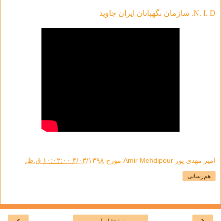
N. I. D. سازمان نگهبانان ایران جاوید
امیر مهدی پور Amir Mehdipour
مورخ
۴/۰۳/۱۳۹۸ ۱۰:۰۲:۰۰ ق.ظ.
هم‌رسانی
›
‹