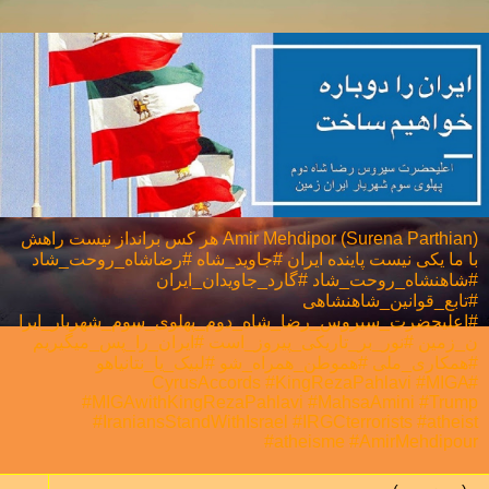
Amir Mehdipor (Surena Parthian) هر كس برانداز نيست راهش
با ما يكی نيست پاینده ایران #جاوید_شاه #رضاشاه_روحت_شاد
#شاهنشاه_روحت_شاد #گارد_جاویدان_ایران
#تابع_قوانین_شاهنشاهی
#اعلیحضرت_سیروس_رضا_شاه_دوم_پهلوی_سوم_شهریار_ایرا
ن_زمین #نور_بر_تاریکی_پیروز_است #ایران_را_پس_میگیریم
#همکاری_ملی⁩ #هموطن_همراه_شو #لبیک_یا_نتانیاهو
#CyrusAccords #KingRezaPahlavi #MIGA
#MIGAwithKingRezaPahlavi #MahsaAmini #Trump
#IraniansStandWithIsrael #IRGCterrorists #atheist
#atheisme #AmirMehdipour