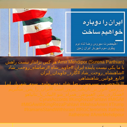
Amir Mehdipor (Surena Parthian) هر كس برانداز نيست راهش
با ما يكی نيست پاینده ایران #جاوید_شاه #رضاشاه_روحت_شاد
#شاهنشاه_روحت_شاد #گارد_جاویدان_ایران
#تابع_قوانین_شاهنشاهی
#اعلیحضرت_سیروس_رضا_شاه_دوم_پهلوی_سوم_شهریار_ایرا
ن_زمین #نور_بر_تاریکی_پیروز_است #ایران_را_پس_میگیریم
#همکاری_ملی⁩ #هموطن_همراه_شو #لبیک_یا_نتانیاهو
#CyrusAccords #KingRezaPahlavi #MIGA
#MIGAwithKingRezaPahlavi #MahsaAmini #Trump
#IraniansStandWithIsrael #IRGCterrorists #atheist
#atheisme #AmirMehdipour