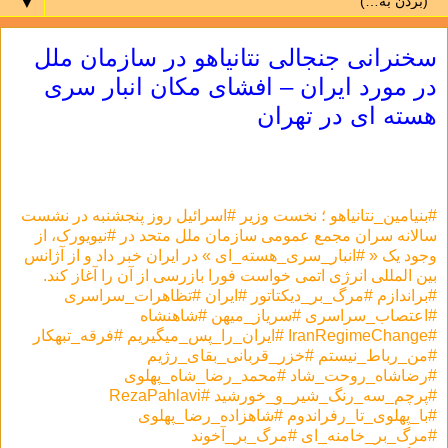
▼
سخنرانی جنجالی نتانیاهو در سازمان ملل
در مورد ایران – افشای مکان انبار سری
هسته ای در تهران
#بنیامین_نتانیاهو ؛ نخست وزیر #اسرائیل روز پنجشنبه در نشست
سالانه سران مجمع عمومی سازمان ملل متحد در #نیویورک، از
وجود یک « #انبار_سری_هسته_ای » در ایران خبر داد و از آژانس
بین المللی انرژی اتمی خواست فورا بازرسی از آن را آغاز کند.
#براندازم #مرگ_بر_دیکتاتور #ایران #تظاهرات_سراسرى
#اعتصاب_سراسری #سریاز_میهن #شاهنشاه
#IranRegimeChange #ایران_را_پس_میگیریم #فرقه_تبهکار
#من_رباط_نیستم #خزر_قربانی_بقای_رژيم
#رضاشاه_روحت_شاد #محمد_رضا_شاه_پهلوی
#پرچم_سه_رنگ_شیر_و_خورشید #RezaPahlavi
#با_پهلوی_تا_رفراندوم #شاهزاده_رضا_پهلوی
#مرگ_بر_خامنه_ای #مرگ_بر_آخوند