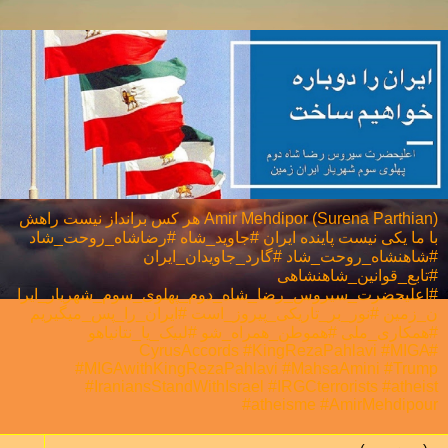
Amir Mehdipor (Surena Parthian) هر كس برانداز نيست راهش
با ما يكی نيست پاینده ایران #جاوید_شاه #رضاشاه_روحت_شاد
#شاهنشاه_روحت_شاد #گارد_جاویدان_ایران
#تابع_قوانین_شاهنشاهی
#اعلیحضرت_سیروس_رضا_شاه_دوم_پهلوی_سوم_شهریار_ایرا
ن_زمین #نور_بر_تاریکی_پیروز_است #ایران_را_پس_میگیریم
#همکاری_ملی⁩ #هموطن_همراه_شو #لبیک_یا_نتانیاهو
#CyrusAccords #KingRezaPahlavi #MIGA
#MIGAwithKingRezaPahlavi #MahsaAmini #Trump
#IraniansStandWithIsrael #IRGCterrorists #atheist
#atheisme #AmirMehdipour