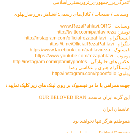
#مرگ_بر_جمهوري_تروريستي_اسلامي
وبسایت / صفحات / کانال‌های رسمی: #شاهزاده_رضا_پهلوی
وبسایت:
www.RezaPahlavi.ORG
توییتر:
http://twitter.com/pahlavireza
اینستاگرام:
http://instagram.com/officialrezapahlavi
تلگرام:
https://t.me/OfficialRezaPahlavi
فیسبوک:
https://www.facebook.com/pahlavireza
یوتیوب:
https://www.youtube.com/rezapahlavi
عکس های خانوادگی:
http://instagram.com/rpfamilyphotos
اینستاگرام هنری و عکاسی رضا
پهلوی:
http://instagram.com/rpportfolio
جهت همراهی با ما در فیسبوک بر روی لینک های زیر کلیک نمایید :
این گربه ایران ماست, OUR BELOVED IRAN
عاشقان ایران
هموطنم هرگز تنها نخواهید بود
Pahlavi Dynasty . . . سلسله‌ پهلوی