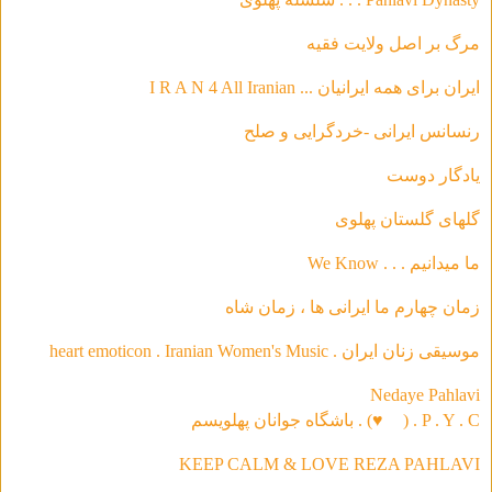
مرگ بر اصل ولایت فقیه
ایران برای همه ایرانیان ... I R A N 4 All Iranian
رنسانس ایرانی -خردگرای
ی و صلح
يادگار دوست
گلهاى گلستان پهلوى
ما ميدانيم . . . We Know
زمان چهارم ما ايرانى ها ، زمان شاه
موسیقی‌ زنان ایران . heart emoticon . Iranian Women's Music
Nedaye Pahlavi
P . Y . C . (
♥
) . باشگاه جوانان پهلویسم
KEEP CALM & LOVE REZA PAHLAVI