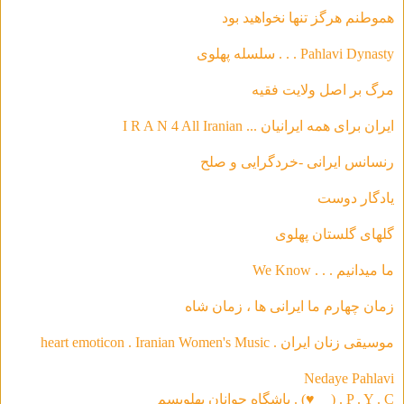
هموطنم هرگز تنها نخواهید بود
Pahlavi Dynasty . . . سلسله‌ پهلوی
مرگ بر اصل ولایت فقیه
ایران برای همه ایرانیان ... I R A N 4 All Iranian
رنسانس ایرانی -خردگرای
ی و صلح
يادگار دوست
گلهاى گلستان پهلوى
ما ميدانيم . . . We Know
زمان چهارم ما ايرانى ها ، زمان شاه
موسیقی‌ زنان ایران . heart emoticon . Iranian Women's Music
Nedaye Pahlavi
P . Y . C . (
♥
) . باشگاه جوانان پهلویسم