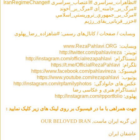
#تظاهرات_سراسرى #اعتصاب_سراسری #IranRegimeChange
#مرگ_بر_خامنه_ای #مرگ_بر_آخوند
#مرگ_بر_جمهوري_تروريستي_اسلامي
#خزر_قربانی_بقای_رژيم
وبسایت / صفحات / کانال‌های رسمی: #شاهزاده_رضا_پهلوی
وبسایت:
www.RezaPahlavi.ORG
توییتر:
http://twitter.com/pahlavireza
اینستاگرام:
http://instagram.com/officialrezapahlavi
تلگرام:
https://t.me/OfficialRezaPahlavi
فیسبوک:
https://www.facebook.com/pahlavireza
یوتیوب:
https://www.youtube.com/rezapahlavi
عکس های خانوادگی:
http://instagram.com/rpfamilyphotos
اینستاگرام هنری و عکاسی رضا
پهلوی:
http://instagram.com/rpportfolio
جهت همراهی با ما در فیسبوک بر روی لینک های زیر کلیک نمایید :
این گربه ایران ماست, OUR BELOVED IRAN
عاشقان ایران