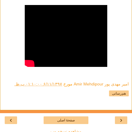
امیر مهدی پور Amir Mehdipour
مورخ
۶/۱۱/۱۳۹۷ ۰۱:۱۰:۰۰ ب.ظ.
هم‌رسانی
›
‹
صفحهٔ اصلی
مشاهده نسخه وب