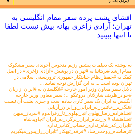
▼
افشای پشت پرده سفر مقام انگلیسی به
تهران؛ آزادی زاغری بهانه بیش نیست لطفا
تا انتها ببینید
به نوشته یک دیپلمات پیشین رژیم منحوس آخوندی سفر مشکوک
مقام ارشد #بریتانیا به #تهران در پوشش «آزادی زاغری» در اصل
کمک به #حفظ_نظام جنایتکار جمهوری تروریستی اسلامی در
تهران بوده است ... به این گزارش توجه نمایید ...
دلایل سفر معاون وزیر امور خارجه #انگلستان به #ایران از زبان
#جواد_ظریف شارلاتان دروغگو ... : سفر معاون وزیر خارجه
انگلیس به ایران یک سفر کاری ساده است و چیزی پشت آن نیست
#ننگ_بر_خائنین_به_ایرانی_و_ایران_آریایی
#شاهزاده_رضا_پهلوی #با_پهلوی_تا_رفراندوم #سریاز_میهن
#شاهنشاه #ای_شاه_ایران_برگرد_به_ایران #جاویدشاه
#ایران_که_شاه_نداره_حساب_کتاب_نداره
#رضاشاه_روحت_شاد ⁧‫#فرقه_تبهکار‬⁩ #ایران_را_پس_میگیریم