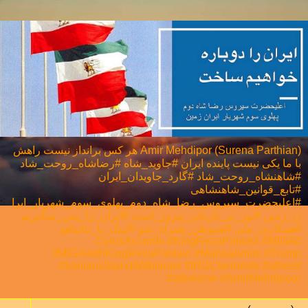
Amir Mehdipor (Surena Parthian) هر كس برانداز نيست راهش
با ما يكی نيست پاینده ایران #جاوید_شاه #رضاشاه_روحت_شاد
#شاهنشاه_روحت_شاد #گارد_جاویدان_ایران
#تابع_قوانین_شاهنشاهی
#اعلیحضرت_سیروس_رضا_شاه_دوم_پهلوی_سوم_شهریار_ایرا
ن_زمین #نور_بر_تاریکی_پیروز_است #ایران_را_پس_میگیریم
#همکاری_ملی⁩ #هموطن_همراه_شو #لبیک_یا_نتانیاهو
#CyrusAccords #KingRezaPahlavi #MIGA
#MIGAwithKingRezaPahlavi #MahsaAmini #Trump
#IraniansStandWithIsrael #IRGCterrorists #atheist
#atheisme #AmirMehdipour