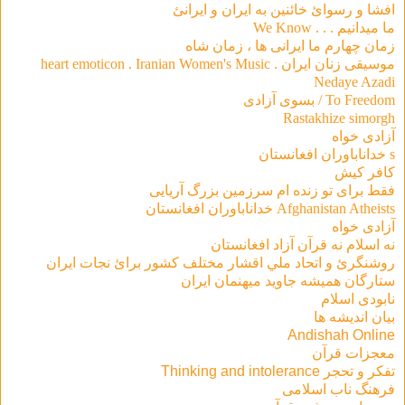
افشا و رسوائ خائنين به ايران و ايرانئ
ما ميدانيم . . . We Know
زمان چهارم ما ايرانى ها ، زمان شاه
موسیقی‌ زنان ایران . heart emoticon . Iranian Women's Music
Nedaye Azadi
To Freedom / بسوی آزادی
Rastakhize simorgh
آزادی خواه
s خداناباوران افغانستان
کافر کیش
فقط براى تو زنده ام سرزمين بزرگ آريايى
Afghanistan Atheists خداناباوران افغانستان
آزادی خواه
نه اسلام نه قرآن آزاد افغانستان
روشنگرئ و اتحاد ملي اقشار مختلف كشور برائ نجات ايران
ستارگان هميشه جاويد ميهنمان ايران
نابودی اسلام
بیان اندیشه ها
Andishah Online
معجزات قرآن
تفکر و تحجر Thinking and intolerance
فرهنگ ناب اسلامی