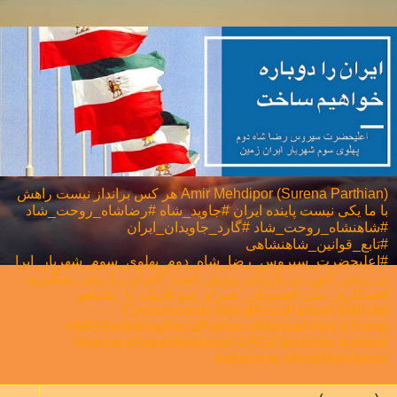
Amir Mehdipor (Surena Parthian) هر كس برانداز نيست راهش
با ما يكی نيست پاینده ایران #جاوید_شاه #رضاشاه_روحت_شاد
#شاهنشاه_روحت_شاد #گارد_جاویدان_ایران
#تابع_قوانین_شاهنشاهی
#اعلیحضرت_سیروس_رضا_شاه_دوم_پهلوی_سوم_شهریار_ایرا
ن_زمین #نور_بر_تاریکی_پیروز_است #ایران_را_پس_میگیریم
#همکاری_ملی⁩ #هموطن_همراه_شو #لبیک_یا_نتانیاهو
#CyrusAccords #KingRezaPahlavi #MIGA
#MIGAwithKingRezaPahlavi #MahsaAmini #Trump
#IraniansStandWithIsrael #IRGCterrorists #atheist
#atheisme #AmirMehdipour