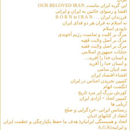
این گربه ایران ماست, OUR BELOVED IRAN
افشا و رسوای خائنين به ايران و ايرانی
فرزندان ايران . . . B O R N in I R A N
نه اسلام نه قران هر دو فداى ايران
نابودی اسلام
مرگ بر کلیت و تمامیت رژیم آخوندی
مرگ بر أصل ولايت فَقِيه
مرگ بر اصل ولایت فقیه
جنایات جمهوری اسلامی
و انسان،خدا را آفرید...
و انسان خدا را آفرید
ضد ادیان سامی
افشاء اقتصاد ایران
کمپین نخریدن اجناس در ایران
انگشت اتهام
كورش بزرگ ابر مرد تاريخ
کمپین اتحاد = آزادی ایران
آریایی ها
رنسانس ایرانی -خردگرایی و صلح
انتقاد از کتابهای ادیان
اتحاد و همبستگی ایرانیان( هدف ما حفظ یکپارچگی و عظمت ایران
و ایرانیه)A.G.K