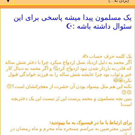
▼
یک مسلمون پیدا میشه پاسخی برای این
سئوال داشته باشه :☪️
یک کلمه حرف حساب ✍️
اگر محمد به دلیل ازدیاد نسل ازدواج میکرد چرا با دختر شش ساله
که قادر،به باردار شدن نبود ازدواج کرد🤔 و اگر محمد به دنبال کار
خیر و ثواب بود چرا عایشه شش ساله را به فرزند خواندگي قبول
نکرد😬😳
نکنه این هم مثل بیسواد بودن آن حشرت از معجزاتشان است؟🙃
🙃🙃
ببین بچه مسلمون و محمد پرست این بُز نیست این یک دختربچه
است!
برای ارتباط با ما در فيسبوک به ما بپيونديد:
کمپین معترضین به مراسم مسخره ماه محرم و ماه رمضان در
ایران