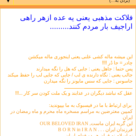
▼
ﻓﻼﮐﺖ ﻣﺬﻫﺒﯽ ﯾﻌﻨﯽ ﯾﻪ ﻋﺪﻩ ﺍﺯﻫﺮ ﺭﺍﻫﯽ
ﺍﺭﺍﺟﯿﻒ ﺑﺎﺭ ﻣﺮﺩﻡ ﮐﻨﻨﺪ.........
این میشه ماله کشی علنی یعنی اینجوری ماله میکشن
ﭼﺎﺩﺭ = ﺟﺎ ﺩُﺭ !!!!
ﭘﺲ ﺣﺘﻤا : ﺟﺎﻫﻞ ﯾﻌﻨﯽ : ﺟﺎﯾﯽ ﮐﻪ ﻫﻞ ﺭﺍ ﻧﮕﻪ ﻣﯿﺪﺍﺭﻧﺪ
ﺟﺎﻟﺐ ﯾﻌﻨﯽ : ﻧﮕﺎﻩ ﺩﺍﺭﻧﺪﻩ ﯼ ﻟﺐ / ﺟﺎﯾﯽ ﮐﻪ ﺟﺎﯾﯽ ﻟﺐ ﺭﺍ ﺣﻔﻆ ﻣﯿﮑﻨﺪ
ﺟﺎﺳﻮﺱ : ﺟﺎﯾﯽ ﮐﻪ ﺳﺲ ﻣﺎﯾﻮﻧﺰ ﺭﺍ ﻧﮕﻪ ﻣﯿﺪﺍﺭﻥ
ـــــــــــــــــــــــــــــــــــــــــــــ
عقل که نباشد دیگران در عذابند و یک ملت کودن سر کار ...!!!
برای ارتباط با ما در فيسبوک به ما بپيونديد:
کمپین معترضین به مراسم مسخره ماه محرم و ماه رمضان در
ایران
این گربه ایران ماست, OUR BELOVED IRAN
فرزندان ايران . . . B O R N in I R A N
نه اسلام نه قران هر دو فداى ايران