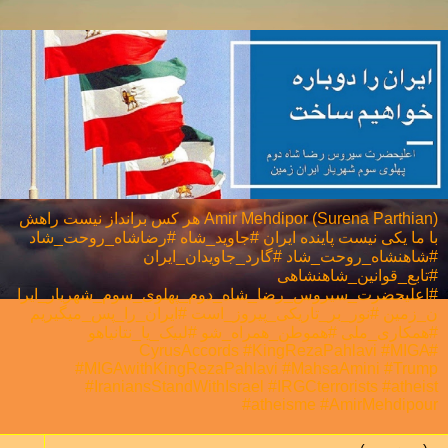
Amir Mehdipor (Surena Parthian) هر كس برانداز نيست راهش
با ما يكی نيست پاینده ایران #جاوید_شاه #رضاشاه_روحت_شاد
#شاهنشاه_روحت_شاد #گارد_جاویدان_ایران
#تابع_قوانین_شاهنشاهی
#اعلیحضرت_سیروس_رضا_شاه_دوم_پهلوی_سوم_شهریار_ایرا
ن_زمین #نور_بر_تاریکی_پیروز_است #ایران_را_پس_میگیریم
#همکاری_ملی⁩ #هموطن_همراه_شو #لبیک_یا_نتانیاهو
#CyrusAccords #KingRezaPahlavi #MIGA
#MIGAwithKingRezaPahlavi #MahsaAmini #Trump
#IraniansStandWithIsrael #IRGCterrorists #atheist
#atheisme #AmirMehdipour