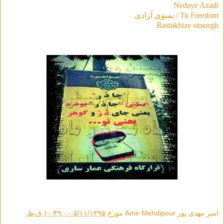
Nedaye Azadi
To Freedom / بسوی آزادی
Rastakhize simorgh
امیر مهدی پور Amir Mehdipour
مورخ
۵/۱۱/۱۳۹۵ ۱۰:۴۹:۰۰ ق.ظ.