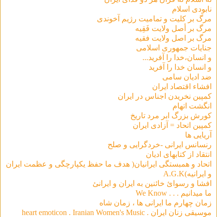
نابودی اسلام
مرگ بر کلیت و تمامیت رژیم آخوندی
مرگ بر أصل ولايت فَقِيه
مرگ بر اصل ولایت فقیه
جنایات جمهوری اسلامی
و انسان،خدا را آفرید...
و انسان خدا را آفرید
ضد ادیان سامی
افشاء اقتصاد ایران
کمپین نخریدن اجناس در ایران
انگشت اتهام
كورش بزرگ ابر مرد تاريخ
کمپین اتحاد = آزادی ایران
آریایی ها
رنسانس ایرانی -خردگرایی و صلح
انتقاد از کتابهای ادیان
اتحاد و همبستگی ایرانیان( هدف ما حفظ یکپارچگی و عظمت ایران
و ایرانیه)A.G.K
افشا و رسوائ خائنين به ايران و ايرانئ
ما ميدانيم . . . We Know
زمان چهارم ما ايرانى ها ، زمان شاه
موسیقی‌ زنان ایران . heart emoticon . Iranian Women's Music