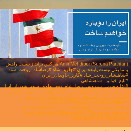
Amir Mehdipor (Surena Parthian) هر كس برانداز نيست راهش
با ما يكی نيست پاینده ایران #جاوید_شاه #رضاشاه_روحت_شاد
#شاهنشاه_روحت_شاد #گارد_جاویدان_ایران
#تابع_قوانین_شاهنشاهی
#اعلیحضرت_سیروس_رضا_شاه_دوم_پهلوی_سوم_شهریار_ایرا
ن_زمین #نور_بر_تاریکی_پیروز_است #ایران_را_پس_میگیریم
#همکاری_ملی⁩ #هموطن_همراه_شو #لبیک_یا_نتانیاهو
#CyrusAccords #KingRezaPahlavi #MIGA
#MIGAwithKingRezaPahlavi #MahsaAmini #Trump
#IraniansStandWithIsrael #IRGCterrorists #atheist
#atheisme #AmirMehdipour