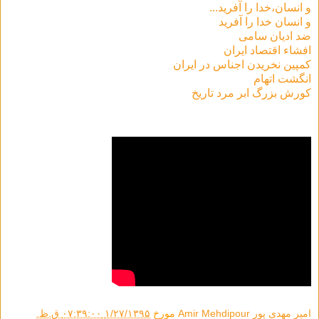
و انسان،خدا را آفرید...
و انسان خدا را آفرید
ضد ادیان سامی
افشاء اقتصاد ایران
کمپین نخریدن اجناس در ایران
انگشت اتهام
كورش بزرگ ابر مرد تاريخ
امیر مهدی پور Amir Mehdipour
مورخ
۱/۲۷/۱۳۹۵ ۰۷:۳۹:۰۰ ق.ظ.