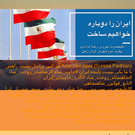
Amir Mehdipor (Surena Parthian) هر كس برانداز نيست راهش
با ما يكی نيست پاینده ایران #جاوید_شاه #رضاشاه_روحت_شاد
#شاهنشاه_روحت_شاد #گارد_جاویدان_ایران
#تابع_قوانین_شاهنشاهی
#اعلیحضرت_سیروس_رضا_شاه_دوم_پهلوی_سوم_شهریار_ایرا
ن_زمین #نور_بر_تاریکی_پیروز_است #ایران_را_پس_میگیریم
#همکاری_ملی⁩ #هموطن_همراه_شو #لبیک_یا_نتانیاهو
#CyrusAccords #KingRezaPahlavi #MIGA
#MIGAwithKingRezaPahlavi #MahsaAmini #Trump
#IraniansStandWithIsrael #IRGCterrorists #atheist
#atheisme #AmirMehdipour