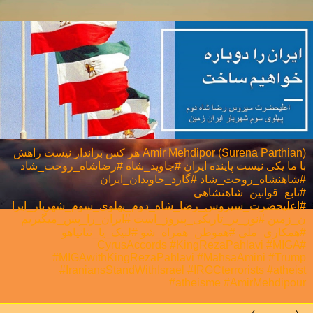
Amir Mehdipor (Surena Parthian) هر كس برانداز نيست راهش
با ما يكی نيست پاینده ایران #جاوید_شاه #رضاشاه_روحت_شاد
#شاهنشاه_روحت_شاد #گارد_جاویدان_ایران
#تابع_قوانین_شاهنشاهی
#اعلیحضرت_سیروس_رضا_شاه_دوم_پهلوی_سوم_شهریار_ایرا
ن_زمین #نور_بر_تاریکی_پیروز_است #ایران_را_پس_میگیریم
#همکاری_ملی⁩ #هموطن_همراه_شو #لبیک_یا_نتانیاهو
#CyrusAccords #KingRezaPahlavi #MIGA
#MIGAwithKingRezaPahlavi #MahsaAmini #Trump
#IraniansStandWithIsrael #IRGCterrorists #atheist
#atheisme #AmirMehdipour