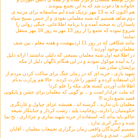
خانواده ها دعوت شد که به این تجمع بپیوندند .
هم اکنون که به 13 مهر نزدیک شده ایم متاسفانه برای مرتبه ی
دوم شاهد هستیم که شبه معلمانی نفوذی و از جنس بسیج سپاه
پاسداران به صحنه آمده و با برنامه اطلاعاتی، جنگی روانی را
شروع نموده که تجمع را از روز 13 مهر به روز 16 مهر منتقل
نمایند!
مانند شکافی که در روز 11 اردیبهشت و هفته معلم ، بین صف
معلمان بوجود آوردند !
در اطلاعیه اول شبه معلمان بسیجی که دلیلی نداشتند ! ارائه دلیل
را به آینده موکول نمودند و در این هنگام ناگهان دلیل از مکه
برایشان صادر شد !
شهید بازی ، حربه ای که در زمان جنگ برای ساکت کردن مردم از
آن استفاده کرده و کشور را غارت کردند . حالا هم وزارت بدنام
اطلاعات آوردن کشته های مکه را علم کرد!
که ملت عزادار است و ... تو گویی که معلمان برای جشن و پایکوبی
قصد تجمع دارند !!!
معلمان نان ندارند ، گرسنه اند ، همیشه عزای چپاول و غارتگری
حکومتیان را دارند، روحانیت پلید ، زشت کردار و جنایتکار شیعه
حاکم باید بداند که، استفاده از حربه شهید سازی و عزاداری ، نخ نما
شده و دیگر اثری ندارد .
تصمیم گیرندگان واقعی زمان برگزاری تجمعات معلمان ، آقایان
بداغی ، عبدی و باغانی