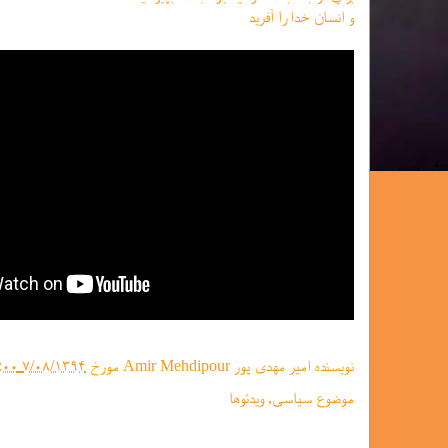
و انسان خدا را آفرید
نویسنده
امیر مهدی پور Amir Mehdipour
مورخ
۷/۰۸/۱۳۹۴ ۰۷:۵۵:۰۰ ق.ظ.
موضوع
سیاسی
,
ویدئوها