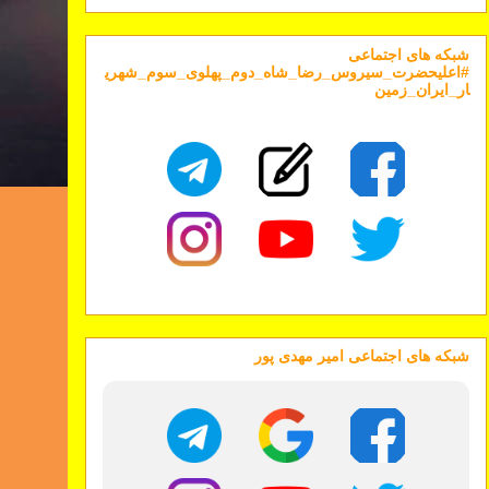
شبکه های اجتماعی
#اعلیحضرت_سیروس_رضا_شاه_دوم_پهلوی_سوم_شهری
ار_ایران_زمین
شبکه های اجتماعی امیر مهدی پور