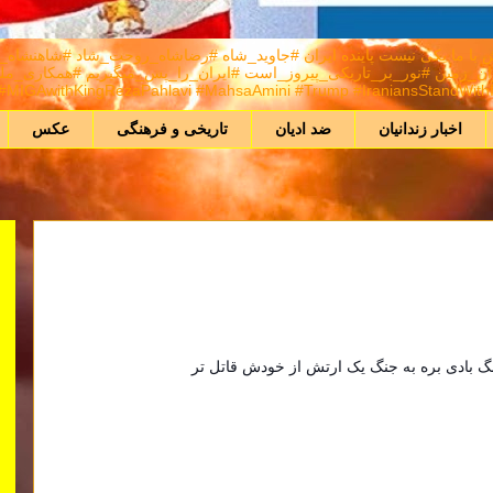
A) هر كس برانداز نيست راهش با ما يكی نيست پاینده ایران #جاوید_شاه #رضاشاه_روحت_شا
MIGAwithKingRezaPahlavi #MahsaAmini #Trump #IraniansStandWithIsr
اخبار زندانیان
ضد ادیان
تاریخی و فرهنگی
عکس
نگ بادی بره به جنگ یک ارتش از خودش قاتل تر