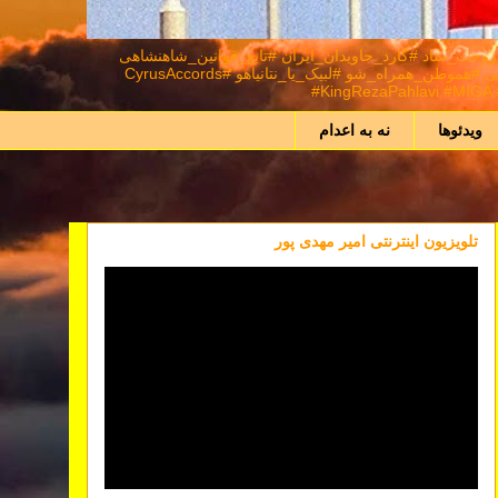
د #شاهنشاه_روحت_شاد #گارد_جاویدان_ایران #تابع_قوانین_شاهنشاهی
#اعلیحضرت_سیروس_رضا_شاه_دوم_پهلوی_سوم_شهریار_ایران_زمین #نور_بر_تاریکی_پیروز_است #ایران_را_پس_میگیریم #همکاری_ملی⁩ #هموطن_همراه_شو #لبیک_یا_نتانیاهو #CyrusAccords
#KingRezaPahlavi #MIGA #
ویدئوها
نه به اعدام
تلویزیون اینترنتی امیر مهدی پور