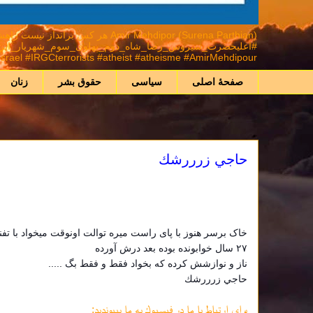
mir Mehdipor (Surena Parthian
ael #IRGCterrorists #atheist #atheisme #AmirMehdipour
صفحهٔ اصلی
سیاسی
حقوق بشر
زنان
حاجي زرررشك
خاک برسر هنوز با پای راست میره توالت اونوقت میخواد با تف
٢٧ سال خوابونده بوده بعد درش آورده
ناز و نوازشش كرده كه بخواد فقط و فقط بگ .....
حاجي زرررشك
براي ارتباط با ما در فيسبوك به ما بپيونديد: