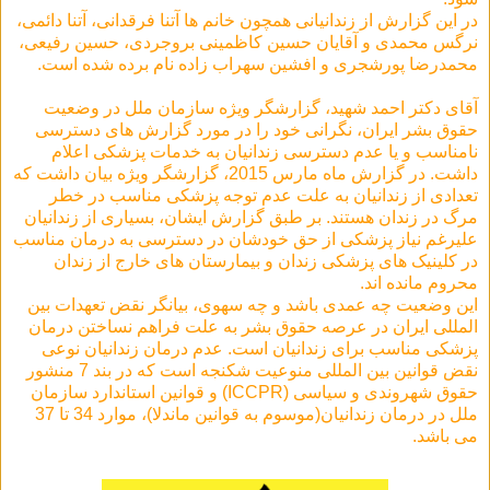
در این گزارش از زندانیانی همچون خانم ها آتنا فرقدانی، آتنا دائمی،
نرگس محمدی و آقایان حسین کاظمینی بروجردی، حسین رفیعی،
محمدرضا پورشجری و افشین سهراب زاده نام برده شده است.
آقای دکتر احمد شهید، گزارشگر ویژه سازمان ملل در وضعیت
حقوق بشر ایران، نگرانی خود را در مورد گزارش های دسترسی
نامناسب و یا عدم دسترسی زندانیان به خدمات پزشکی اعلام
داشت. در گزارش ماه مارس 2015، گزارشگر ویژه بیان داشت که
تعدادی از زندانیان به علت عدم توجه پزشکی مناسب در خطر
مرگ در زندان هستند. بر طبق گزارش ایشان، بسیاری از زندانیان
علیرغم نیاز پزشکی از حق خودشان در دسترسی به درمان مناسب
در کلینیک های پزشکی زندان و بیمارستان های خارج از زندان
محروم مانده اند.
این وضعیت چه عمدی باشد و چه سهوی، بیانگر نقض تعهدات بین
المللی ایران در عرصه حقوق بشر به علت فراهم نساختن درمان
پزشکی مناسب برای زندانیان است. عدم درمان زندانیان نوعی
نقض قوانین بین المللی منوعیت شکنجه است که در بند 7 منشور
حقوق شهروندی و سیاسی (ICCPR) و قوانین استاندارد سازمان
ملل در درمان زندانیان(موسوم به قوانین ماندلا)، موارد 34 تا 37
می باشد.