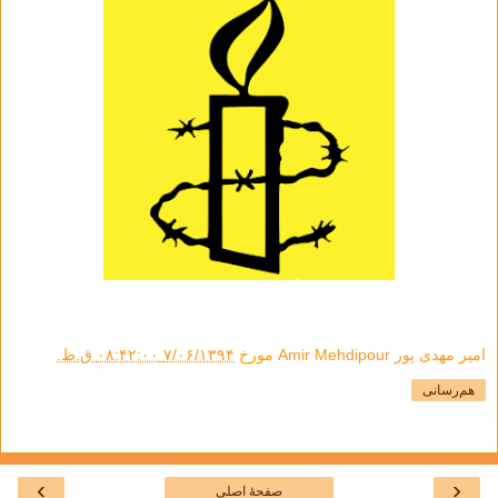
امیر مهدی پور Amir Mehdipour
مورخ
۷/۰۶/۱۳۹۴ ۰۸:۴۲:۰۰ ق.ظ.
هم‌رسانی
›
‹
صفحهٔ اصلی