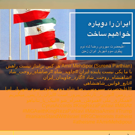
Amir Mehdipor (Surena Parthian) هر كس برانداز نيست راهش
با ما يكی نيست پاینده ایران #جاوید_شاه #رضاشاه_روحت_شاد
#شاهنشاه_روحت_شاد #گارد_جاویدان_ایران
#تابع_قوانین_شاهنشاهی
#اعلیحضرت_سیروس_رضا_شاه_دوم_پهلوی_سوم_شهریار_ایرا
ن_زمین #نور_بر_تاریکی_پیروز_است #ایران_را_پس_میگیریم
#همکاری_ملی⁩ #هموطن_همراه_شو #لبیک_یا_نتانیاهو
#CyrusAccords #KingRezaPahlavi #MIGA
#MIGAwithKingRezaPahlavi #MahsaAmini #Trump
#IraniansStandWithIsrael #IRGCterrorists #atheist
#atheisme #AmirMehdipour