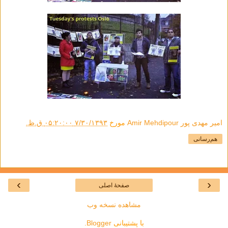
امیر مهدی پور Amir Mehdipour
مورخ
۷/۳۰/۱۳۹۳ ۰۵:۲۰:۰۰ ق.ظ.
هم‌رسانی
›
‹
صفحهٔ اصلی
مشاهده نسخه وب
با پشتیبانی
Blogger
.