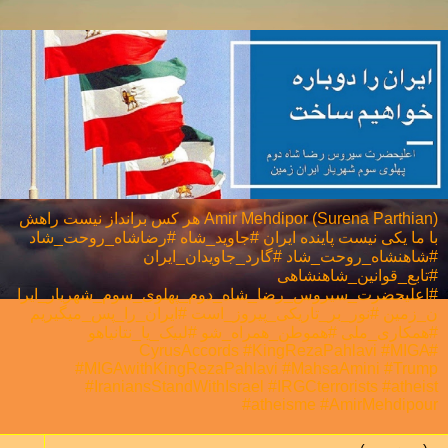
Amir Mehdipor (Surena Parthian) هر كس برانداز نيست راهش
با ما يكی نيست پاینده ایران #جاوید_شاه #رضاشاه_روحت_شاد
#شاهنشاه_روحت_شاد #گارد_جاویدان_ایران
#تابع_قوانین_شاهنشاهی
#اعلیحضرت_سیروس_رضا_شاه_دوم_پهلوی_سوم_شهریار_ایرا
ن_زمین #نور_بر_تاریکی_پیروز_است #ایران_را_پس_میگیریم
#همکاری_ملی⁩ #هموطن_همراه_شو #لبیک_یا_نتانیاهو
#CyrusAccords #KingRezaPahlavi #MIGA
#MIGAwithKingRezaPahlavi #MahsaAmini #Trump
#IraniansStandWithIsrael #IRGCterrorists #atheist
#atheisme #AmirMehdipour