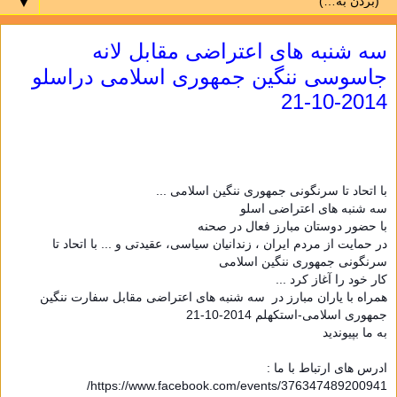
▼
سه شنبه هاى اعتراضى مقابل لانه
جاسوسى ننگین جمهورى اسلامى دراسلو
2014-10-21
با اتحاد تا سرنگونی جمهوری ننگین اسلامی ...
سه شنبه هاى اعتراضى اسلو
با حضور دوستان مبارز فعال در صحنه
در حمايت از مردم ايران ، زندانيان سياسى، عقيدتى و ... با اتحاد تا
سرنگونی جمهوری ننگین اسلامی
كار خود را آغاز كرد ...
همراه با یاران مبارز در سه شنبه های اعتراضی مقابل سفارت ننگین
جمهوری اسلامی-استکهلم 2014-10-21
به ما بپیوندید
ادرس
هاى
ارتباط با
ما
:
https://www.facebook.com/events/376347489200941/