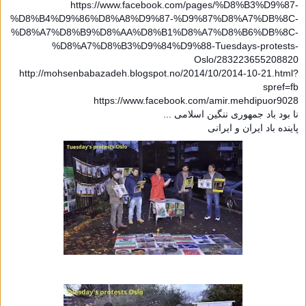
https://www.facebook.com/pages/%D8%B3%D9%87-
%D8%B4%D9%86%D8%A8%D9%87-%D9%87%D8%A7%DB%8C-
%D8%A7%D8%B9%D8%AA%D8%B1%D8%A7%D8%B6%DB%8C-
%D8%A7%D8%B3%D9%84%D9%88-Tuesdays-protests-
Oslo/283223655208820
http://mohsenbabazadeh.blogspot.no/2014/10/2014-10-21.html?
spref=fb
https://www.facebook.com/amir.mehdipuor9028
نا بود باد جمهوری ننگین اسلامی ...
پاینده باد ایران و ایرانی