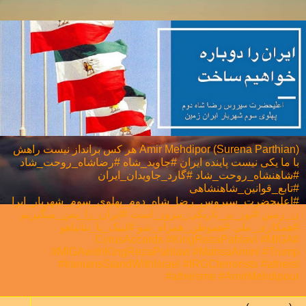
Amir Mehdipor (Surena Parthian) هر كس برانداز نيست راهش
با ما يكی نيست پاینده ایران #جاوید_شاه #رضاشاه_روحت_شاد
#شاهنشاه_روحت_شاد #گارد_جاویدان_ایران
#تابع_قوانین_شاهنشاهی
#اعلیحضرت_سیروس_رضا_شاه_دوم_پهلوی_سوم_شهریار_ایرا
ن_زمین #نور_بر_تاریکی_پیروز_است #ایران_را_پس_میگیریم
#همکاری_ملی⁩ #هموطن_همراه_شو #لبیک_یا_نتانیاهو
#CyrusAccords #KingRezaPahlavi #MIGA
#MIGAwithKingRezaPahlavi #MahsaAmini #Trump
#IraniansStandWithIsrael #IRGCterrorists #atheist
#atheisme #AmirMehdipour